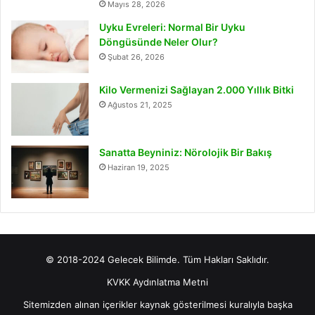
Mayıs 28, 2026
Uyku Evreleri: Normal Bir Uyku
Döngüsünde Neler Olur?
Şubat 26, 2026
Kilo Vermenizi Sağlayan 2.000 Yıllık Bitki
Ağustos 21, 2025
Sanatta Beyniniz: Nörolojik Bir Bakış
Haziran 19, 2025
© 2018-2024 Gelecek Bilimde. Tüm Hakları Saklıdır.
KVKK Aydınlatma Metni
Sitemizden alınan içerikler kaynak gösterilmesi kuralıyla başka