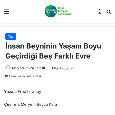
Menü
Dış gö
Ar
Tıp
İnsan Beyninin Yaşam Boyu
Geçirdiği Beş Farklı Evre
Bir
Meryem Beyza Kara
Mayıs 28, 2026
e-
4 dakika okuma süresi
posta
göndermek
Yazan:
Fred Lewsey
Çeviren:
Meryem Beyza Kara