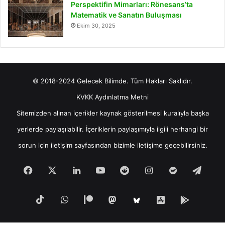
Perspektifin Mimarları: Rönesans’ta
Matematik ve Sanatın Buluşması
Ekim 30, 2025
© 2018-2024 Gelecek Bilimde. Tüm Hakları Saklıdır.
KVKK Aydınlatma Metni
Sitemizden alınan içerikler kaynak gösterilmesi kuralıyla başka
yerlerde paylaşılabilir. İçeriklerin paylaşımıyla ilgili herhangi bir
sorun için
iletişim
sayfasından bizimle iletişime geçebilirsiniz.
Facebook
X
LinkedIn
YouTube
Reddit
Instagram
Spotify
Tele
TikTok
WhatsApp
Patreon
Mastodon
iOS
Android
Bluesky
Uygulamamız
Uygula