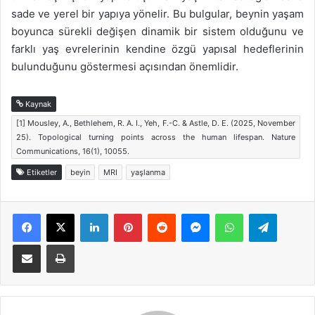
sade ve yerel bir yapıya yönelir. Bu bulgular, beynin yaşam
boyunca sürekli değişen dinamik bir sistem olduğunu ve
farklı yaş evrelerinin kendine özgü yapısal hedeflerinin
bulunduğunu göstermesi açısından önemlidir.
Kaynak
[1] Mousley, A., Bethlehem, R. A. I., Yeh, F.-C. & Astle, D. E. (2025, November
25). Topological turning points across the human lifespan. Nature
Communications, 16(1), 10055.
Etiketler
beyin
MRI
yaşlanma
Facebook
X
LinkedIn
Pinterest
Reddit
Messenger
WhatsApp
Telegra
E-Posta ile paylaş
Yazdır