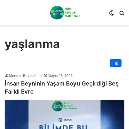
Menü
Dış gö
A
yaşlanma
Tıp
Meryem Beyza Kara
Mayıs 28, 2026
İnsan Beyninin Yaşam Boyu Geçirdiği Beş
Farklı Evre