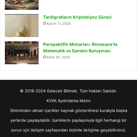
Tardigratların Kriptobiyoz Süreci
Kasım 11, 2025
Perspektifin Mimarları: Rönesans’ta
Matematik ve Sanatın Buluşması
Ekim 30, 2025
© 2018-2024 Gelecek Bilimde. Tüm Hakları Saklıdır.
KVKK Aydınlatma Metni
Sitemizden alınan içerikler kaynak gösterilmesi kuralıyla başka
yerlerde paylaşılabilir. İçeriklerin paylaşımıyla ilgili herhangi bir
sorun için
iletişim
sayfasından bizimle iletişime geçebilirsiniz.