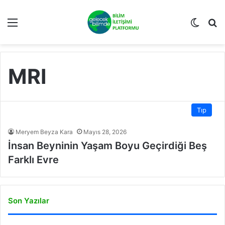
Menü
Dış gö
A
MRI
Tıp
Meryem Beyza Kara
Mayıs 28, 2026
İnsan Beyninin Yaşam Boyu Geçirdiği Beş
Farklı Evre
Son Yazılar