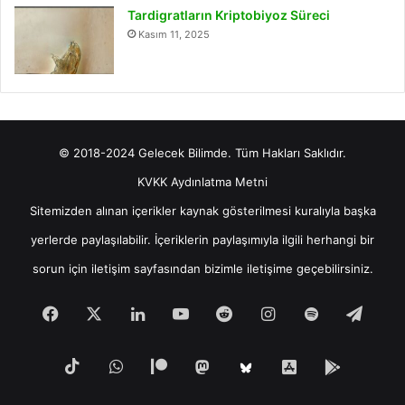
Tardigratların Kriptobiyoz Süreci
Kasım 11, 2025
© 2018-2024 Gelecek Bilimde. Tüm Hakları Saklıdır.
KVKK Aydınlatma Metni
Sitemizden alınan içerikler kaynak gösterilmesi kuralıyla başka
yerlerde paylaşılabilir. İçeriklerin paylaşımıyla ilgili herhangi bir
sorun için
iletişim
sayfasından bizimle iletişime geçebilirsiniz.
Facebook
X
LinkedIn
YouTube
Reddit
Instagram
Spotify
Tele
TikTok
WhatsApp
Patreon
Mastodon
iOS
Android
Bluesky