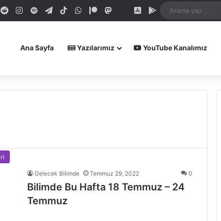
dIn
ouTube
Reddit
Instagram
Spotify
Telegram
TikTok
WhatsApp
Patreon
Mastodon
Bluesky
iOS Uygulamamız
Android Uygula
Ana Sayfa
Yazılarımız
YouTube Kanalımız
ri
Gelecek Bilimde
Temmuz 29, 2022
0
Bilimde Bu Hafta 18 Temmuz – 24
Temmuz