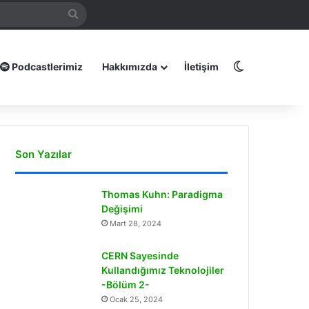
mamız
Arama
yap
...
Dış görünüm
Podcastlerimiz
Hakkımızda
İletişim
Son Yazılar
Thomas Kuhn: Paradigma
Değişimi
Mart 28, 2024
CERN Sayesinde
Kullandığımız Teknolojiler
-Bölüm 2-
Ocak 25, 2024