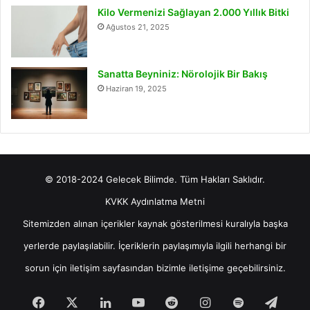
Kilo Vermenizi Sağlayan 2.000 Yıllık Bitki
Ağustos 21, 2025
Sanatta Beyniniz: Nörolojik Bir Bakış
Haziran 19, 2025
© 2018-2024 Gelecek Bilimde. Tüm Hakları Saklıdır.
KVKK Aydınlatma Metni
Sitemizden alınan içerikler kaynak gösterilmesi kuralıyla başka
yerlerde paylaşılabilir. İçeriklerin paylaşımıyla ilgili herhangi bir
sorun için
iletişim
sayfasından bizimle iletişime geçebilirsiniz.
Facebook
X
LinkedIn
YouTube
Reddit
Instagram
Spotify
Tele