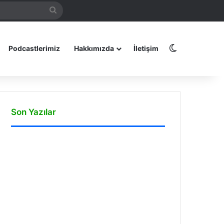
Arama
amız
yap
...
Dış görünüm
Podcastlerimiz
Hakkımızda
İletişim
Son Yazılar