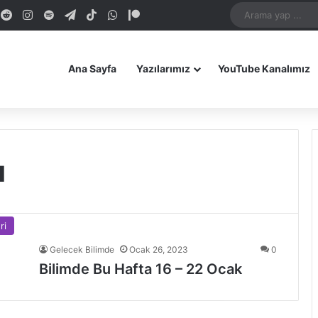
dIn
ouTube
Reddit
Instagram
Spotify
Telegram
TikTok
WhatsApp
Patreon
Bluesky
Mastodon
iOS Uygulamamız
Android Uygulam
Ana Sayfa
Yazılarımız
YouTube Kanalımız
ı
ri
Gelecek Bilimde
Ocak 26, 2023
0
Bilimde Bu Hafta 16 – 22 Ocak