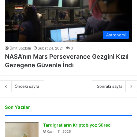
Astronomi
Ümit Sözbilir
Şubat 24, 2021
0
NASA’nın Mars Perseverance Gezgini Kızıl
Gezegene Güvenle İndi
Önceki sayfa
Sonraki sayfa
Son Yazılar
Tardigratların Kriptobiyoz Süreci
Kasım 11, 2025