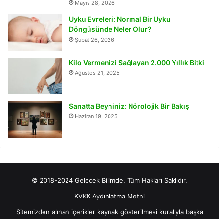
Mayıs 28, 2026
Uyku Evreleri: Normal Bir Uyku
Döngüsünde Neler Olur?
Şubat 26, 2026
Kilo Vermenizi Sağlayan 2.000 Yıllık Bitki
Ağustos 21, 2025
Sanatta Beyniniz: Nörolojik Bir Bakış
Haziran 19, 2025
© 2018-2024 Gelecek Bilimde. Tüm Hakları Saklıdır.
KVKK Aydınlatma Metni
Sitemizden alınan içerikler kaynak gösterilmesi kuralıyla başka