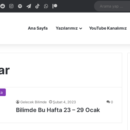
dIn
ouTube
Reddit
Instagram
Spotify
Telegram
TikTok
WhatsApp
Patreon
Bluesky
Mastodon
iOS Uygulamamız
Android Uygulam
Ana Sayfa
Yazılarımız
YouTube Kanalımız
ar
ta
Gelecek Bilimde
Şubat 4, 2023
0
Bilimde Bu Hafta 23 – 29 Ocak