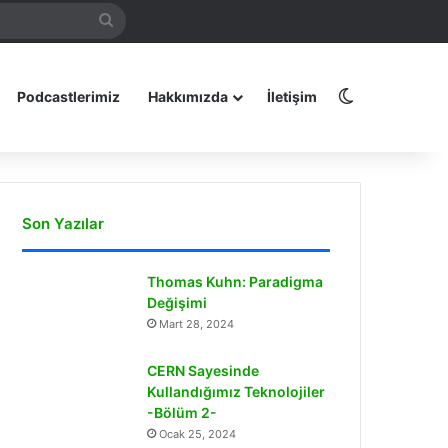
Arama
amız
yap
...
Dış görünüm
Podcastlerimiz
Hakkımızda
İletişim
Son Yazılar
Thomas Kuhn: Paradigma
Değişimi
Mart 28, 2024
CERN Sayesinde
Kullandığımız Teknolojiler
-Bölüm 2-
Ocak 25, 2024