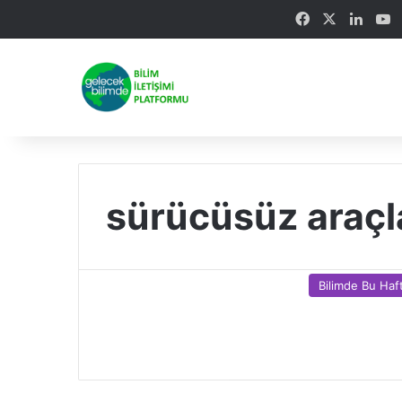
Facebook
X
Linke
Y
sürücüsüz araçl
Bilimde Bu Haf