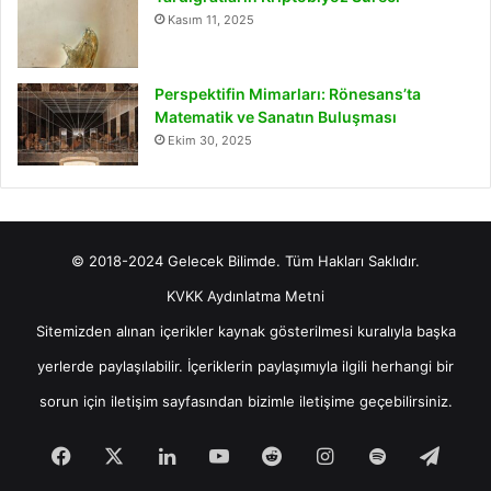
Kasım 11, 2025
Perspektifin Mimarları: Rönesans’ta
Matematik ve Sanatın Buluşması
Ekim 30, 2025
© 2018-2024 Gelecek Bilimde. Tüm Hakları Saklıdır.
KVKK Aydınlatma Metni
Sitemizden alınan içerikler kaynak gösterilmesi kuralıyla başka
yerlerde paylaşılabilir. İçeriklerin paylaşımıyla ilgili herhangi bir
sorun için
iletişim
sayfasından bizimle iletişime geçebilirsiniz.
Facebook
X
LinkedIn
YouTube
Reddit
Instagram
Spotify
Tele