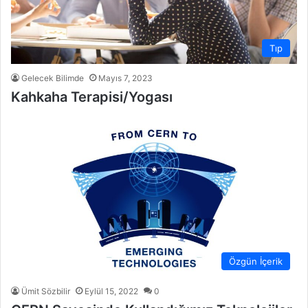
Tıp
Gelecek Bilimde
Mayıs 7, 2023
Kahkaha Terapisi/Yogası
Özgün İçerik
Ümit Sözbilir
Eylül 15, 2022
0