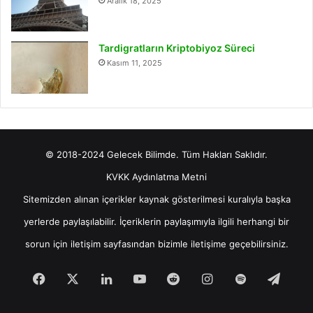
Aralık 18, 2025
Tardigratların Kriptobiyoz Süreci
Kasım 11, 2025
© 2018-2024 Gelecek Bilimde. Tüm Hakları Saklıdır.
KVKK Aydınlatma Metni
Sitemizden alınan içerikler kaynak gösterilmesi kuralıyla başka
yerlerde paylaşılabilir. İçeriklerin paylaşımıyla ilgili herhangi bir
sorun için
iletişim
sayfasından bizimle iletişime geçebilirsiniz.
Facebook
X
LinkedIn
YouTube
Reddit
Instagram
Spotify
Tele