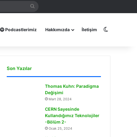
mamız
Arama
yap
...
Dış görünüm
Podcastlerimiz
Hakkımızda
İletişim
Son Yazılar
Thomas Kuhn: Paradigma
Değişimi
Mart 28, 2024
CERN Sayesinde
Kullandığımız Teknolojiler
-Bölüm 2-
Ocak 25, 2024