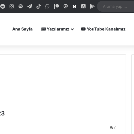
dIn
ouTube
Reddit
Instagram
Spotify
Telegram
TikTok
WhatsApp
Patreon
Mastodon
Bluesky
iOS Uygulamamız
Android Uygula
Ana Sayfa
Yazılarımız
YouTube Kanalımız
23
0