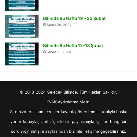
Bilimde Bu Hafta 19 – 25 Şubat
Şubat 26, 2024
Bilimde Bu Hafta 12-18 Şubat
Şubat 19, 2024
© 2018-2024 Gelecek Bilimde. Tüm Hakları Saklıdır.
KVKK Aydınlatma Metni
Sitemizden alınan içerikler kaynak gösterilmesi kuralıyla başka
yerlerde paylaşılabilir. İçeriklerin paylaşımıyla ilgili herhangi bir
sorun için
iletişim
sayfasından bizimle iletişime geçebilirsiniz.