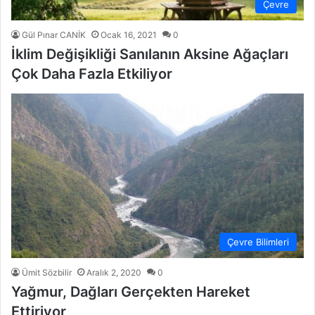
Çevre
Gül Pınar CANİK
Ocak 16, 2021
0
İklim Değişikliği Sanılanın Aksine Ağaçları
Çok Daha Fazla Etkiliyor
Çevre Bilimleri
Ümit Sözbilir
Aralık 2, 2020
0
Yağmur, Dağları Gerçekten Hareket
Ettiriyor