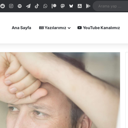
dIn
ouTube
Reddit
Instagram
Spotify
Telegram
TikTok
WhatsApp
Patreon
Mastodon
Bluesky
iOS Uygulamamız
Android Uygula
Ana Sayfa
Yazılarımız
YouTube Kanalımız