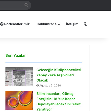
mamız
Arama
yap
...
Dış görünüm
Podcastlerimiz
Hakkımızda
İletişim
Son Yazılar
Geleceğin Kütüphanecileri
Yapay Zekâ Arşivcileri
Olacak
Ağustos 2, 2020
Bilim İnsanları, Güneş
Enerjisini 18 Yıla Kadar
Depolayabilecek Sıvı Yakıt
Yaratıyor