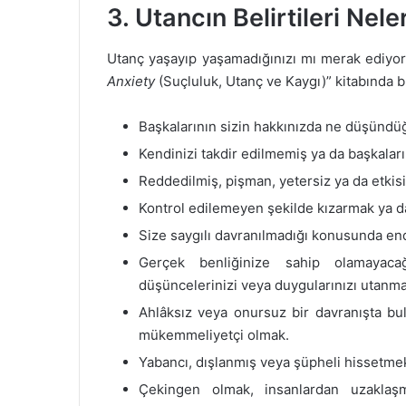
3. Utancın Belirtileri Nele
Utanç yaşayıp yaşamadığınızı mı merak ediyors
Anxiety
(Suçluluk, Utanç ve Kaygı)” kitabında bu
Başkalarının sizin hakkınızda ne düşünd
Kendinizi takdir edilmemiş ya da başkaları
Reddedilmiş, pişman, yetersiz ya da etki
Kontrol edilemeyen şekilde kızarmak ya 
Size saygılı davranılmadığı konusunda en
Gerçek benliğinize sahip olamayacağı
düşüncelerinizi veya duygularınızı utanm
Ahlâksız veya onursuz bir davranışta bu
mükemmeliyetçi olmak.
Yabancı, dışlanmış veya şüpheli hissetm
Çekingen olmak, insanlardan uzaklaş