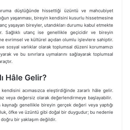
uruma düştüğünde hissettiği üzüntü ve mahcubiyet
oğun yaşanması, bireyin kendisini kusurlu hissetmesine
utanç yaşayan bireyler, utandıkları durumu kabul etmekte
. Sağlıklı utanç ise genellikle geçicidir ve bireyin
e evrimsel ve kültürel açıdan olumlu işlevlere sahiptir.
ve sosyal varlıklar olarak toplumsal düzeni korumamızı
 koyarak ve bu sınırlara uymalarını sağlayarak toplumsal
raçtır.
ı Hâle Gelir?
 kendisini acımasızca eleştirdiğinde zararlı hâle gelir.
amaz veya değersiz olarak değerlendirmeye başlayabilir.
aynağı genellikle bireyin gerçek değeri veya yaptığı
luluk, öfke ve üzüntü gibi doğal bir duygudur; bu nedenle
doğru bir yaklaşım değildir.