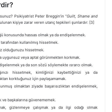
rdir?
unuz? Psikiyatrist Peter Breggin’in “
Guilt, Shame and
lunan kişiye zarar veren utanç tepkileri şunlardır: [3]
üğü konusunda hassas olmak ya da endişelenmek.
 tarafından kullanılmış hissetmek.
siz olduğunuzu hissetmek.
da uygunsuz veya aptal görünmekten korkmak.
dişelenmek ya da son sözü söylemekte ısrarcı olmak.
nızı hissetmek, kimliğinizi kaybettiğinizi ya da
aktan korktuğunuz için paylaşamamak.
lunmuş olmaktan ziyade başarısızlıktan endişelenmek,
ek ve başkalarına güvenememek.
mak, gizlenmeye çalışmak ya da ilgi odağı olmak