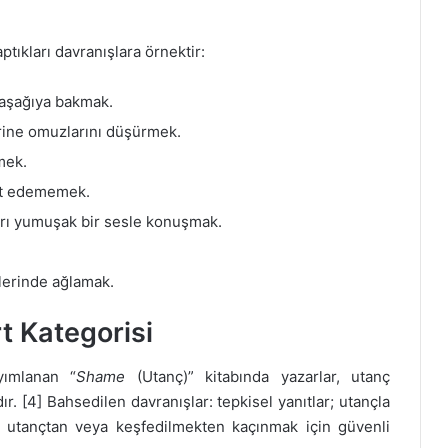
ptıkları davranışlara örnektir:
 aşağıya bakmak.
erine omuzlarını düşürmek.
mek.
ket edememek.
rı yumuşak bir sesle konuşmak.
lerinde ağlamak.
t Kategorisi
yımlanan “
Shame
(Utanç)” kitabında yazarlar, utanç
ır. [4] Bahsedilen davranışlar: tepkisel yanıtlar; utançla
; utançtan veya keşfedilmekten kaçınmak için güvenli