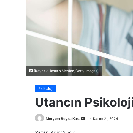
(Kaynak: Jasmin Merdan/Getty Images)
Psikoloji
Utancın Psikoloji
Bir
Meryem Beyza Kara
Kasım 21, 2024
e-
Yazan:
ArlinCuncic
posta