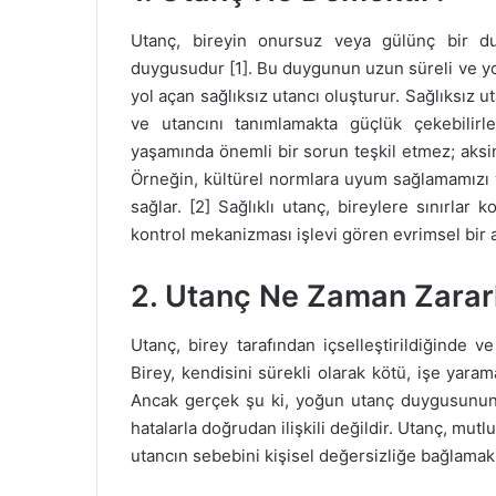
Utanç, bireyin onursuz veya gülünç bir d
duygusudur [1]. Bu duygunun uzun süreli ve y
yol açan sağlıksız utancı oluşturur. Sağlıksız 
ve utancını tanımlamakta güçlük çekebilirler
yaşamında önemli bir sorun teşkil etmez; aksin
Örneğin, kültürel normlara uyum sağlamamızı 
sağlar. [2] Sağlıklı utanç, bireylere sınırlar
kontrol mekanizması işlevi gören evrimsel bir a
2. Utanç Ne Zaman Zararl
Utanç, birey tarafından içselleştirildiğinde ve
Birey, kendisini sürekli olarak kötü, işe yar
Ancak gerçek şu ki, yoğun utanç duygusunun k
hatalarla doğrudan ilişkili değildir. Utanç, mut
utancın sebebini kişisel değersizliğe bağlamak 