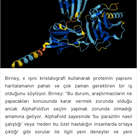
Birney, x ışını kristalografi kullanarak proteinin yapısını
haritalamanın pahalı ve çok zaman gerektiren bir iş
olduğunu söylüyor. Birney: “Bu durum, araştırmacıların ne
yapacakları konusunda karar vermek zorunda olduğu
ancak AlphaFold’un seçim yapmak zorunda olmadığı
anlamına geliyor. AlphaFold sayesinde ‘bu parazitin nasıl
çalıştığı’ veya ‘neden bu özel hastalığın insanlarda ortaya
çıktığı’ gibi sorular ile ilgili yeni deneyler ve yeni