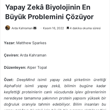
Yapay Zekâ Biyolojinin En
Büyük Problemini Çözüyor
Bir
Arda Kahraman
Kasım 16, 2022
4 dakika okuma süresi
e-
posta
Yazar:
Matthew Sparkes
göndermek
Çeviren:
Arda Kahraman
Düzenleyen:
Alper Topal
Özet:
DeepMind isimli yapay zekâ şirketinin ürettiği
AlphaFold isimli yapay zekâ, bilimin bugüne kadar
keşfettiği proteinlerin canlı vücudunda işlev görenlerinin
neredeyse tamamına yakınının protein yapısını yüksek bir
doğruluk oranıyla tahmin edebiliyor. Bilim insanları bu