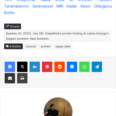
Taramalarının Geleneksel MRI Kadar Kesin Olduğunu
Buldu
Yoluyla
Sparkes, M. (2022, July 28). DeepMind's protein-folding AI cracks biology's
biggest problem. New Scientist.
Etiketler
biyoloji
protein
yapay zeka
Facebook
X
LinkedIn
Pinterest
Reddit
Messenger
WhatsApp
Telegra
E-Posta ile paylaş
Yazdır