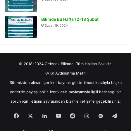
Bilimde Bu Hafta 12-18 Şubat
Şubat 19, 2024
© 2018-2024 Gelecek Bilimde. Tüm Hakları Saklıdır.
KVKK Aydınlatma Metni
Sitemizden alınan içerikler kaynak gösterilmesi kuralıyla başka
yerlerde paylaşılabilir. İçeriklerin paylaşımıyla ilgili herhangi bir
sorun için
iletişim
sayfasından bizimle iletişime geçebilirsiniz.
Facebook
X
LinkedIn
YouTube
Reddit
Instagram
Spotify
Tele