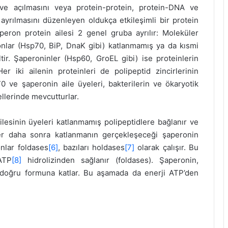
 ve açılmasını veya protein-protein, protein-DNA ve
ayrılmasını düzenleyen oldukça etkileşimli bir protein
peron protein ailesi 2 genel gruba ayrılır: Moleküler
nlar (Hsp70, BiP, DnaK gibi) katlanmamış ya da kısmi
tir. Şaperoninler (Hsp60, GroEL gibi) ise proteinlerin
er iki ailenin proteinleri de polipeptid zincirlerinin
0 ve şaperonin aile üyeleri, bakterilerin ve ökaryotik
llerinde mevcutturlar.
lesinin üyeleri katlanmamış polipeptidlere bağlanır ve
ler daha sonra katlanmanın gerçekleşeceği şaperonin
onlar foldases
[6]
, bazıları holdases
[7]
olarak çalışır. Bu
ATP
[8]
hidrolizinden sağlanır (foldases). Şaperonin,
 doğru formuna katlar. Bu aşamada da enerji ATP’den