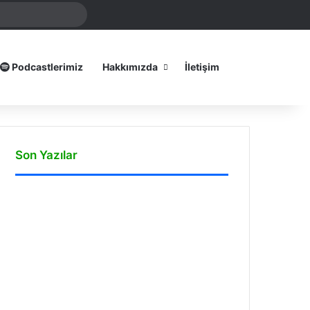
mamız
Arama
yap
...
Dış görünümü
Podcastlerimiz
Hakkımızda
İletişim
Son Yazılar