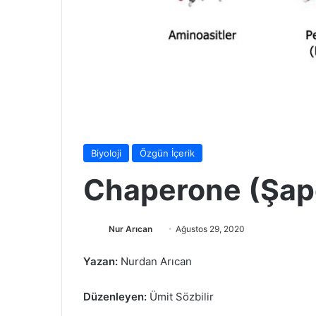
Biyoloji
Özgün İçerik
Chaperone (Şape
Follow
Bir
Nur Arıcan
Ağustos 29, 2020
on
e-
Yazan:
Nurdan Arıcan
X
posta
göndermek
Düzenleyen:
Ümit Sözbilir