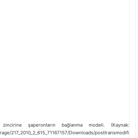
 zincirine şaperonların bağlanma modeli. (Kaynak:
torage/217_2010_2_615_71167157/Downloads/posttransmodifi