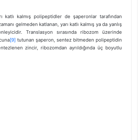
katlı kalmış polipeptidler de şaperonlar tarafından
 zamanı gelmeden katlanan, yarı katlı kalmış ya da yanlış
enleyicidir. Translasyon sırasında ribozom üzerinde
ucuna
[9]
tutunan şaperon, sentez bitmeden polipeptidin
tezlenen zincir, ribozomdan ayrıldığında üç boyutlu