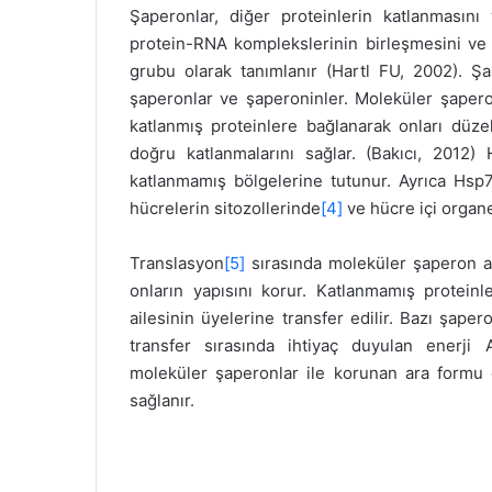
Şaperonlar, diğer proteinlerin katlanmasını
protein-RNA komplekslerinin birleşmesini ve 
grubu olarak tanımlanır (Hartl FU, 2002). Şa
şaperonlar ve şaperoninler. Moleküler şapero
katlanmış proteinlere bağlanarak onları düzel
doğru katlanmalarını sağlar. (Bakıcı, 2012) H
katlanmamış bölgelerine tutunur. Ayrıca Hsp7
hücrelerin sitozollerinde
[4]
ve hücre içi organe
Translasyon
[5]
sırasında moleküler şaperon ai
onların yapısını korur. Katlanmamış protein
ailesinin üyelerine transfer edilir. Bazı şaper
transfer sırasında ihtiyaç duyulan enerji 
moleküler şaperonlar ile korunan ara formu
sağlanır.