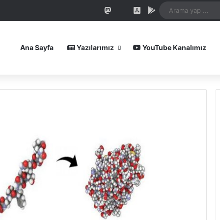
In
uTube
Reddit
Instagram
Spotify
Telegram
TikTok
WhatsApp
Patreon
Mastodon
Bluesky
iOS Uygulamamız
Android Uygula
Ana Sayfa
Yazılarımız
YouTube Kanalımız