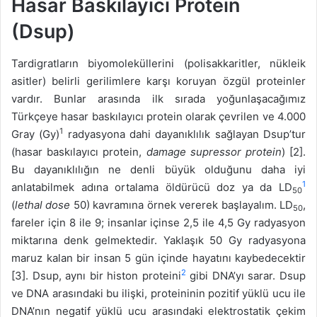
Hasar Baskılayıcı Protein
(Dsup)
Tardigratların biyomoleküllerini (polisakkaritler, nükleik
asitler) belirli gerilimlere karşı koruyan özgül proteinler
vardır. Bunlar arasında ilk sırada yoğunlaşacağımız
Türkçeye hasar baskılayıcı protein olarak çevrilen ve 4.000
1
Gray (Gy)
radyasyona dahi dayanıklılık sağlayan Dsup’tur
(hasar baskılayıcı protein,
damage supressor protein
) [2].
Bu dayanıklılığın ne denli büyük olduğunu daha iyi
1
anlatabilmek adına ortalama öldürücü doz ya da LD
50
(
lethal dose
50) kavramına örnek vererek başlayalım. LD
,
50
fareler için 8 ile 9; insanlar içinse 2,5 ile 4,5 Gy radyasyon
miktarına denk gelmektedir. Yaklaşık 50 Gy radyasyona
maruz kalan bir insan 5 gün içinde hayatını kaybedecektir
2
[3]. Dsup, aynı bir histon proteini
gibi DNA’yı sarar. Dsup
ve DNA arasındaki bu ilişki, proteininin pozitif yüklü ucu ile
DNA’nın negatif yüklü ucu arasındaki elektrostatik çekim