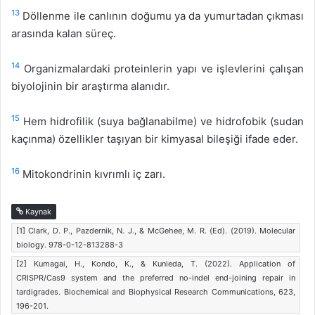
13
Döllenme ile canlının doğumu ya da yumurtadan çıkması
arasında kalan süreç.
14
Organizmalardaki proteinlerin yapı ve işlevlerini çalışan
biyolojinin bir araştırma alanıdır.
15
Hem hidrofilik (suya bağlanabilme) ve hidrofobik (sudan
kaçınma) özellikler taşıyan bir kimyasal bileşiği ifade eder.
16
Mitokondrinin kıvrımlı iç zarı.
Kaynak
[1] Clark, D. P., Pazdernik, N. J., & McGehee, M. R. (Ed). (2019). Molecular
biology. 978-0-12-813288-3
[2] Kumagai, H., Kondo, K., & Kunieda, T. (2022). Application of
CRISPR/Cas9 system and the preferred no-indel end-joining repair in
tardigrades. Biochemical and Biophysical Research Communications, 623,
196-201.