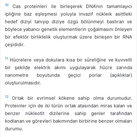
10
Cas proteinleri ile birleşerek DNA’nın tamamlayıcı
ipliğine baz eşleşmesi yoluyla invazif nükleik asittleki
hedef diziyi tanıyıp diziye özgü bölünmeyi bastıran ve
böylece yabancı genetik elementlerin çoğalmasını önleyen
bir efektör birliktelik oluşturmak üzere birleşen bir RNA
çeşididir.
11
Hücrelere veya dokulara kısa bir süreliğine ve kuvvetli
bir şekilde elektrik akımı uygulayarak hücre zarında
nanometre boyutunda geçici porlar (açıklıklar)
oluşturulmasıdır.
12
Ortak bir evrimsel kökene sahip olma durumudur.
Proteinler için de iki türün ortak atasından miras kalan ve
benzer nükleotit dizilerine sahip genler tarafından
kodlanan ve görevleri bakımından birbirine benzer olmaları
durumu.