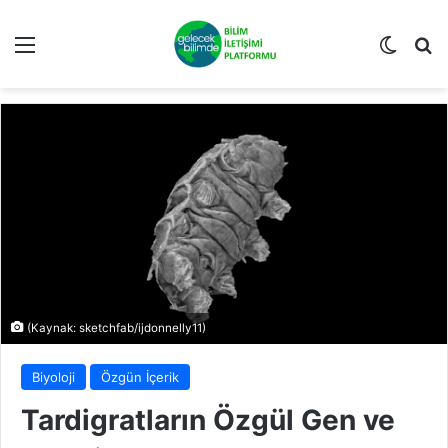
Menü
Dış gö
Ar
(Kaynak: sketchfab/ijdonnelly11)
Biyoloji
Özgün İçerik
Tardigratların Özgül Gen ve