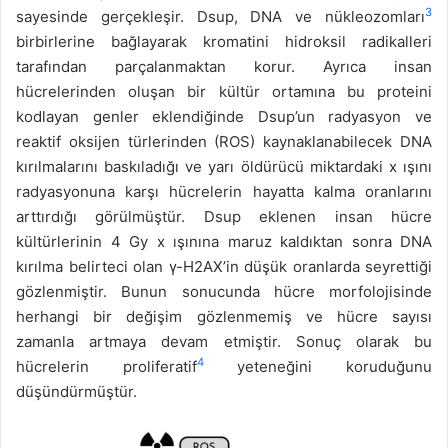
3
sayesinde gerçekleşir. Dsup, DNA ve nükleozomları
birbirlerine bağlayarak kromatini hidroksil radikalleri
tarafından parçalanmaktan korur. Ayrıca insan
hücrelerinden oluşan bir kültür ortamına bu proteini
kodlayan genler eklendiğinde Dsup’un radyasyon ve
reaktif oksijen türlerinden (ROS) kaynaklanabilecek DNA
kırılmalarını baskıladığı ve yarı öldürücü miktardaki x ışını
radyasyonuna karşı hücrelerin hayatta kalma oranlarını
arttırdığı görülmüştür. Dsup eklenen insan hücre
kültürlerinin 4 Gy x ışınına maruz kaldıktan sonra DNA
kırılma belirteci olan γ-H2AX’in düşük oranlarda seyrettiği
gözlenmiştir. Bunun sonucunda hücre morfolojisinde
herhangi bir değişim gözlenmemiş ve hücre sayısı
zamanla artmaya devam etmiştir. Sonuç olarak bu
4
hücrelerin proliferatif
yeteneğini koruduğunu
düşündürmüştür.