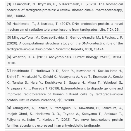
[3] Kasianchuk, N., Rzymski, P., & Kaczmarek, Ł. (2023). The biomedical
potential of tardigrade proteins: A review. Biomedicine & Pharmacotherapy,
158, 114063.
[4] Hashimoto, T., & Kunieda, T. (2017). DNA protection protein, a novel
mechanism of radiation tolerance: lessons from tardigrades. Life, 7(2), 26.
[5] Mínguez-Toral, M., Cuevas-Zuviría, B., Garrido-Arandia, M., & Pacios, L. F.
(2020). A computational structural study on the DNA-protecting role of the
tardigrade-unique Dsup protein. Scientific Reports, 10(1), 13424.
[6] Wharton, D. A. (2015). Anhydrobiosis. Current Biology, 25(23), R1114-
R1116.
[7] Hashimoto T., Horikawa D. D., Saito Y., Kuwahara H., Kazuka-Hata H.,
Shin-I T., Minakuchi Y., Ohishi K., Motoyama A., Aizu T., Enomoto A., Kondo
K., Tanaka S., Hara Y., Koshikawa S., Sagara H., Miura T., Yokobori S.,
Miyagawa K., … Kunieda T. (2016). Extremotolerant tardigrade genome and
improved radiotolerance of human cultured cells by tardigrade-unique
protein. Nature communications, 7(1), 12808.
[8] Yamaguchi, A., Tanaka, S., Yamaguchi, S., Kuwahara, H., Takamura, C.,
Imajoh-Ohmi, S., Horikawa D. D., Toyoda A., Katayama T., Arakawa T.,
Fujiyama A., Kubo T., Kunieda T. (2012). Two novel heat-soluble protein
families abundantly expressed in an anhydrobiotic tardigrade.