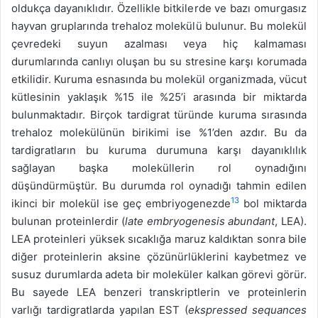
oldukça dayanıklıdır. Özellikle bitkilerde ve bazı omurgasız
hayvan gruplarında trehaloz molekülü bulunur. Bu molekül
çevredeki suyun azalması veya hiç kalmaması
durumlarında canlıyı oluşan bu su stresine karşı korumada
etkilidir. Kuruma esnasında bu molekül organizmada, vücut
kütlesinin yaklaşık %15 ile %25’i arasında bir miktarda
bulunmaktadır. Birçok tardigrat türünde kuruma sırasında
trehaloz molekülünün birikimi ise %1’den azdır. Bu da
tardigratların bu kuruma durumuna karşı dayanıklılık
sağlayan başka moleküllerin rol oynadığını
düşündürmüştür. Bu durumda rol oynadığı tahmin edilen
13
ikinci bir molekül ise geç embriyogenezde
bol miktarda
bulunan proteinlerdir (
late embryogenesis abundant
, LEA).
LEA proteinleri yüksek sıcaklığa maruz kaldıktan sonra bile
diğer proteinlerin aksine çözünürlüklerini kaybetmez ve
susuz durumlarda adeta bir moleküler kalkan görevi görür.
Bu sayede LEA benzeri transkriptlerin ve proteinlerin
varlığı tardigratlarda yapılan EST (
ekspressed sequances