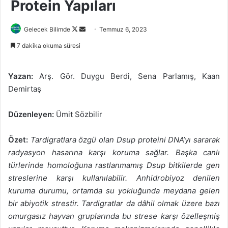
Protein Yapıları
Follow
Bir
Gelecek Bilimde
Temmuz 6, 2023
on
e-
7 dakika okuma süresi
X
posta
göndermek
Yazan:
Arş. Gör. Duygu Berdi, Sena Parlamış, Kaan
Demirtaş
Düzenleyen:
Ümit Sözbilir
Özet:
Tardigratlara özgü olan Dsup proteini DNA’yı sararak
radyasyon hasarına karşı koruma sağlar. Başka canlı
türlerinde homoloğuna rastlanmamış Dsup bitkilerde gen
streslerine karşı kullanılabilir. Anhidrobiyoz denilen
kuruma durumu, ortamda su yokluğunda meydana gelen
bir abiyotik strestir. Tardigratlar da dâhil olmak üzere bazı
omurgasız hayvan gruplarında bu strese karşı özelleşmiş