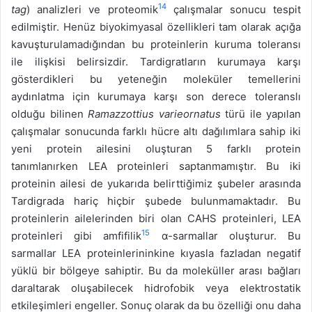
14
tag
) analizleri ve proteomik
çalışmalar sonucu tespit
edilmiştir. Henüz biyokimyasal özellikleri tam olarak açığa
kavuşturulamadığından bu proteinlerin kuruma toleransı
ile ilişkisi belirsizdir. Tardigratların kurumaya karşı
gösterdikleri bu yeteneğin moleküler temellerini
aydınlatma için kurumaya karşı son derece toleranslı
olduğu bilinen
Ramazzottius varieornatus
türü ile yapılan
çalışmalar sonucunda farklı hücre altı dağılımlara sahip iki
yeni protein ailesini oluşturan 5 farklı protein
tanımlanırken LEA proteinleri saptanmamıştır. Bu iki
proteinin ailesi de yukarıda belirttiğimiz şubeler arasında
Tardigrada hariç hiçbir şubede bulunmamaktadır. Bu
proteinlerin ailelerinden biri olan CAHS proteinleri, LEA
15
proteinleri gibi amfifilik
α-sarmallar oluşturur. Bu
sarmallar LEA proteinlerininkine kıyasla fazladan negatif
yüklü bir bölgeye sahiptir. Bu da moleküller arası bağları
daraltarak oluşabilecek hidrofobik veya elektrostatik
etkileşimleri engeller. Sonuç olarak da bu özelliği onu daha