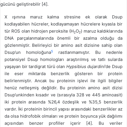
gücünü geliştirebilir [4].
X ışınına maruz kalma stresine ek olarak Dsup
kodlayabilen hücreler, kodlayamayan hücrelere kıyasla bir
tür ROS olan hidrojen peroksite (H
O
) maruz kaldıklarında
2
2
DNA parçalanmalarında önemli bir azalma olduğu da
gözlenmiştir. Belirleyici bir amino asit dizisine sahip olan
5
Dsup’un homoloğuna
rastlanmamıştır. Bu nedenle
potansiyel Dsup homologları araştırılmış ve tatlı sularda
yaşayan bir tardigrat türü olan
Hypsibius dujardini
’de Dsup
ile eser miktarda benzerlik gösteren bir protein
belirlenmiştir. Ancak bu proteinin işlevi ile ilgili bilgiler
henüz netleşmiş değildir. Bu proteinin amino asit dizisi
Dsup’unkinden kısadır ve (sırasıyla 328 ve 445 aminoasit)
iki protein arasında %26,4 özdeşlik ve %35,5 benzerlik
vardır. İki proteinin birincil yapısı arasındaki benzerlikler az
da olsa hidrofobik olmaları ve protein boyunca yük dağılımı
açısından benzer profiller içerir [4]. Bu veriler