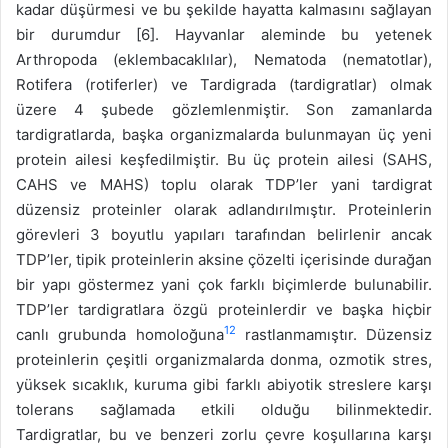
kadar düşürmesi ve bu şekilde hayatta kalmasını sağlayan
bir durumdur [6]. Hayvanlar aleminde bu yetenek
Arthropoda (eklembacaklılar), Nematoda (nematotlar),
Rotifera (rotiferler) ve Tardigrada (tardigratlar) olmak
üzere 4 şubede gözlemlenmiştir. Son zamanlarda
tardigratlarda, başka organizmalarda bulunmayan üç yeni
protein ailesi keşfedilmiştir. Bu üç protein ailesi (SAHS,
CAHS ve MAHS) toplu olarak TDP’ler yani tardigrat
düzensiz proteinler olarak adlandırılmıştır. Proteinlerin
görevleri 3 boyutlu yapıları tarafından belirlenir ancak
TDP’ler, tipik proteinlerin aksine çözelti içerisinde durağan
bir yapı göstermez yani çok farklı biçimlerde bulunabilir.
TDP’ler tardigratlara özgü proteinlerdir ve başka hiçbir
12
canlı grubunda homoloğuna
rastlanmamıştır. Düzensiz
proteinlerin çeşitli organizmalarda donma, ozmotik stres,
yüksek sıcaklık, kuruma gibi farklı abiyotik streslere karşı
tolerans sağlamada etkili olduğu bilinmektedir.
Tardigratlar, bu ve benzeri zorlu çevre koşullarına karşı