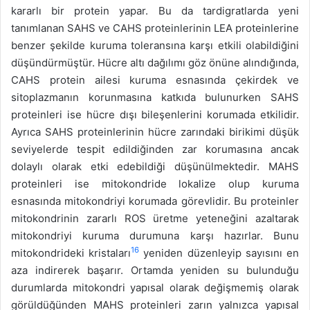
kararlı bir protein yapar. Bu da tardigratlarda yeni
tanımlanan SAHS ve CAHS proteinlerinin LEA proteinlerine
benzer şekilde kuruma toleransına karşı etkili olabildiğini
düşündürmüştür. Hücre altı dağılımı göz önüne alındığında,
CAHS protein ailesi kuruma esnasında çekirdek ve
sitoplazmanın korunmasına katkıda bulunurken SAHS
proteinleri ise hücre dışı bileşenlerini korumada etkilidir.
Ayrıca SAHS proteinlerinin hücre zarındaki birikimi düşük
seviyelerde tespit edildiğinden zar korumasına ancak
dolaylı olarak etki edebildiği düşünülmektedir. MAHS
proteinleri ise mitokondride lokalize olup kuruma
esnasında mitokondriyi korumada görevlidir. Bu proteinler
mitokondrinin zararlı ROS üretme yeteneğini azaltarak
mitokondriyi kuruma durumuna karşı hazırlar. Bunu
16
mitokondrideki kristaları
yeniden düzenleyip sayısını en
aza indirerek başarır. Ortamda yeniden su bulunduğu
durumlarda mitokondri yapısal olarak değişmemiş olarak
görüldüğünden MAHS proteinleri zarın yalnızca yapısal