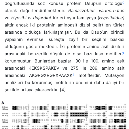
6
doğrultusunda söz konusu protein Dsup’un ortoloğu
olarak değerlendirilmektedir.
Ramazzottius varieornatus
ve
Hypsibius dujardini
türleri aynı familyaya (
Hypsibiidae)
aittir ancak iki proteinin aminoasit dizisi belirtilen türler
arasında oldukça farklılaşmıştır. Bu da Dsup’un birincil
yapısının evrimsel süreçte zayıf bir seçilim baskısı
olduğunu göstermektedir. İki proteinin amino asit dizileri
arasındaki benzerlik düşük de olsa bazı kısa motifler
7
korunmuştur. Bunlardan bazıları 90 ile 100. amino asit
arasındaki KEKSKSPAKEV ve 275 ile 289. amino asit
8
arasındaki AKGRGXRGRXPAAXK
motiflerdir. Mutasyon
analizleri bu korunmuş motiflerin önemini daha da iyi bir
şekilde ortaya çıkaracaktır. [4]