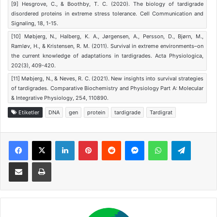
[9] Hesgrove, C., & Boothby, T. C. (2020). The biology of tardigrade
disordered proteins in extreme stress tolerance. Cell Communication and
Signaling, 18, 1-15.
[10] Møbjerg, N., Halberg, K. A., Jørgensen, A., Persson, D., Bjørn, M.,
Ramløv, H., & Kristensen, R. M. (2011). Survival in extreme environments–on
the current knowledge of adaptations in tardigrades. Acta Physiologica,
202(3), 409-420.
[11] Møbjerg, N., & Neves, R. C. (2021). New insights into survival strategies
of tardigrades. Comparative Biochemistry and Physiology Part A: Molecular
& Integrative Physiology, 254, 110890.
Etiketler
DNA
gen
protein
tardigrade
Tardigrat
Facebook
X
LinkedIn
Pinterest
Reddit
Messenger
WhatsApp
Telegra
E-Posta ile paylaş
Yazdır