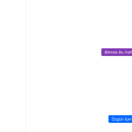
Bilimde Bu Haf
Özgün İçer