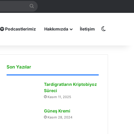
mamız
Arama
yap
...
Dış görünüm
Podcastlerimiz
Hakkımızda
İletişim
Son Yazılar
Tardigratların Kriptobiyoz
Süreci
Kasım 11, 2025
Güneş Kremi
Kasım 28, 2024