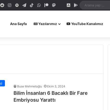
dIn
ouTube
Reddit
Instagram
Spotify
Telegram
TikTok
WhatsApp
Patreon
Mastodon
Bluesky
iOS Uygulamamız
Android Uygula
Ana Sayfa
Yazılarımız
YouTube Kanalımız
ji
Buse Mehmetoğlu
Ekim 3, 2024
Bilim İnsanları 6 Bacaklı Bir Fare
Embriyosu Yarattı