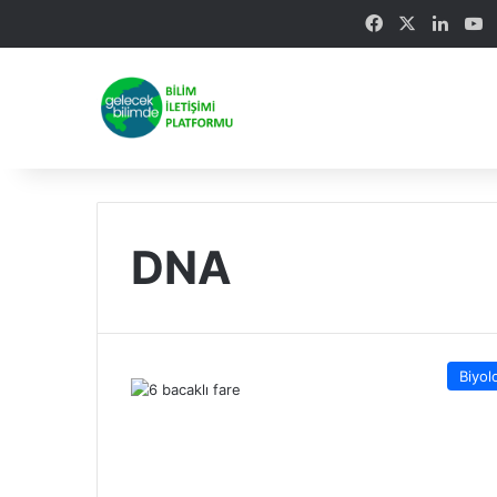
Facebook
X
Linke
Y
DNA
Biyolo