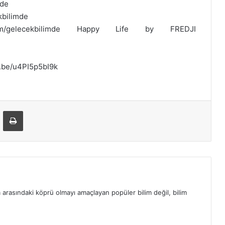
mde
kbilimde
.com/gelecekbilimde Happy Life by FREDJI
u.be/u4PI5p5bI9k
ta ile paylaş
Yazdır
m arasındaki köprü olmayı amaçlayan popüler bilim değil, bilim