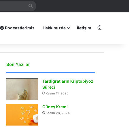
mamız
Arama
yap
...
Dış görünüm
Podcastlerimiz
Hakkımızda
İletişim
Son Yazılar
Tardigratların Kriptobiyoz
Süreci
Kasım 11, 2025
Güneş Kremi
Kasım 28, 2024