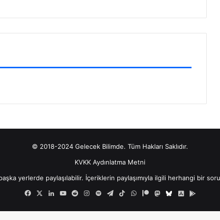
© 2018-2024 Gelecek Bilimde. Tüm Hakları Saklıdır.
KVKK Aydınlatma Metni
şka yerlerde paylaşılabilir. İçeriklerin paylaşımıyla ilgili herhangi bir sor
Facebook
X
LinkedIn
YouTube
Reddit
Instagram
Spotify
Telegram
TikTok
WhatsApp
Patreon
Mastodon
Bluesky
iOS
Android
Uygulamam
Uygula