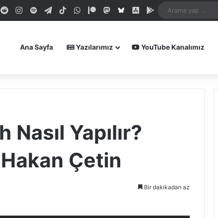
dIn
ouTube
Reddit
Instagram
Spotify
Telegram
TikTok
WhatsApp
Patreon
Mastodon
Bluesky
iOS Uygulamamız
Android Uygula
Ana Sayfa
Yazılarımız
YouTube Kanalımız
 Nasıl Yapılır?
. Hakan Çetin
Bir dakikadan az