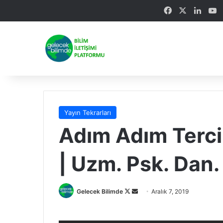
Facebook
X
Linke
Y
Yayın Tekrarları
Adım Adım Tercih
| Uzm. Psk. Dan
Gelecek Bilimde
F
B
Aralık 7, 2019
o
i
l
r