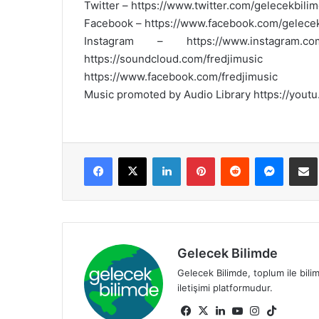
Twitter – https://www.twitter.com/gelecekbili
Facebook – https://www.facebook.com/gelece
Instagram – https://www.instagram
https://soundcloud.com/fredjimusic
https://www.facebook.com/fredjimusic
Music promoted by Audio Library https://yout
Facebook
X
LinkedIn
Pinterest
Reddit
Messenger
E-Pos
Gelecek Bilimde
Gelecek Bilimde, toplum ile bili
iletişimi platformudur.
Fa
X
Lin
Yo
Ins
Tik