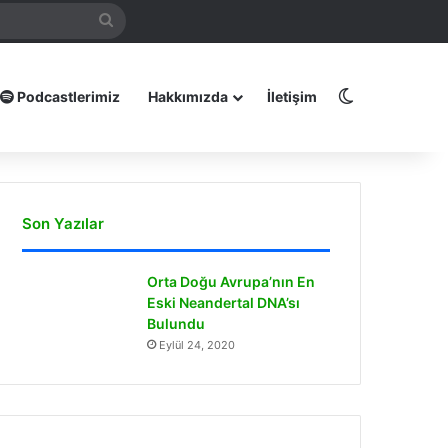
mamız
Arama
yap
...
Dış görünüm
Podcastlerimiz
Hakkımızda
İletişim
Son Yazılar
Orta Doğu Avrupa’nın En
Eski Neandertal DNA’sı
Bulundu
Eylül 24, 2020