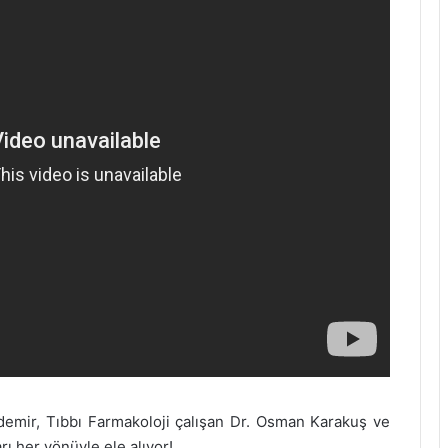
emir, Tıbbı Farmakoloji çalışan Dr. Osman Karakuş ve
ı her yönüyle ele alıyor!