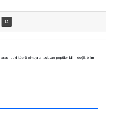
ta ile paylaş
Yazdır
m arasındaki köprü olmayı amaçlayan popüler bilim değil, bilim