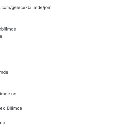
e.com/gelecekbilimde/join
kbilimde
de
imde
limde.net
cek_Bilimde
mde