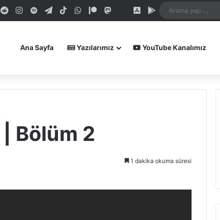
dIn
ouTube
Reddit
Instagram
Spotify
Telegram
TikTok
WhatsApp
Patreon
Mastodon
Bluesky
iOS Uygulamamız
Android Uygula
Ana Sayfa
Yazılarımız
YouTube Kanalımız
 | Bölüm 2
1 dakika okuma süresi