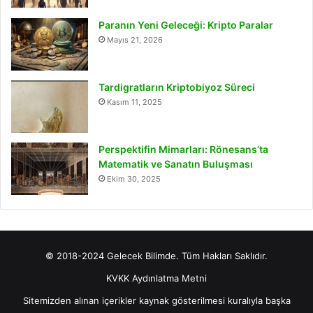
Paranın Yeni Geleceği: Kripto Paralar
Mayıs 21, 2026
Tardigratların Kriptobiyoz Süreci
Kasım 11, 2025
Perspektifin Mimarları: Rönesans’ta
Matematik ve Sanatın Buluşması
Ekim 30, 2025
© 2018-2024 Gelecek Bilimde. Tüm Hakları Saklıdır.
KVKK Aydınlatma Metni
Sitemizden alınan içerikler kaynak gösterilmesi kuralıyla başka