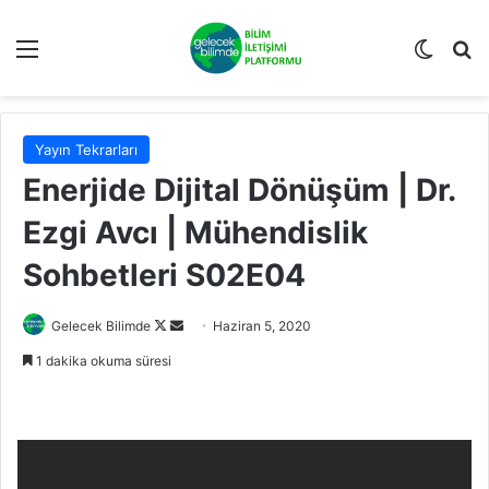
Menü
Dış gö
A
Yayın Tekrarları
Enerjide Dijital Dönüşüm | Dr.
Ezgi Avcı | Mühendislik
Sohbetleri S02E04
Gelecek Bilimde
F
B
Haziran 5, 2020
o
i
1 dakika okuma süresi
l
r
l
e
o
-
w
p
o
o