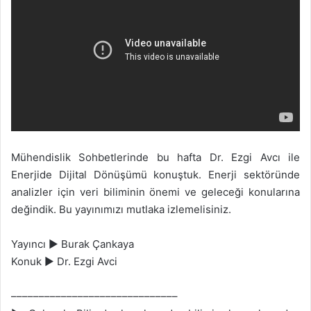
n
s
X
t
a
g
ö
n
d
e
r
Mühendislik Sohbetlerinde bu hafta Dr. Ezgi Avcı ile
m
Enerjide Dijital Dönüşümü konuştuk. Enerji sektöründe
e
analizler için veri biliminin önemi ve geleceği konularına
k
değindik. Bu yayınımızı mutlaka izlemelisiniz.
Yayıncı ► Burak Çankaya
Konuk ► Dr. Ezgi Avci
––––––––––––––––––––––––––––––