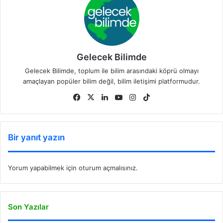
Gelecek Bilimde
Gelecek Bilimde, toplum ile bilim arasındaki köprü olmayı
amaçlayan popüler bilim değil, bilim iletişimi platformudur.
Fa
X
Lin
Yo
Ins
Tik
ce
ke
uT
tag
To
bo
dIn
ub
ra
k
ok
e
m
Bir yanıt yazın
Yorum yapabilmek için
oturum açmalısınız
.
Son Yazılar