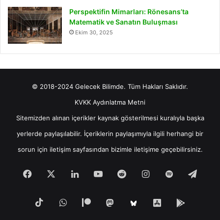
Perspektifin Mimarları: Rönesans’ta
Matematik ve Sanatın Buluşması
Ekim 30, 2025
© 2018-2024 Gelecek Bilimde. Tüm Hakları Saklıdır.
KVKK Aydınlatma Metni
Sitemizden alınan içerikler kaynak gösterilmesi kuralıyla başka
yerlerde paylaşılabilir. İçeriklerin paylaşımıyla ilgili herhangi bir
sorun için
iletişim
sayfasından bizimle iletişime geçebilirsiniz.
Facebook
X
LinkedIn
YouTube
Reddit
Instagram
Spotify
Tele
TikTok
WhatsApp
Patreon
Mastodon
iOS
Android
Bluesky