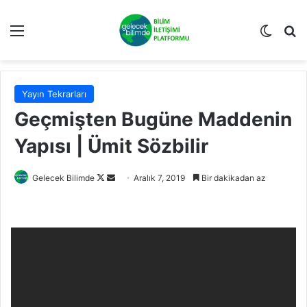
Menü
Dış gö
A
Yayın Tekrarları
Geçmişten Bugüne Maddenin
Yapısı | Ümit Sözbilir
Gelecek Bilimde
F
B
Aralık 7, 2019
Bir dakikadan az
o
i
l
r
l
e
o
-
w
p
o
o
n
s