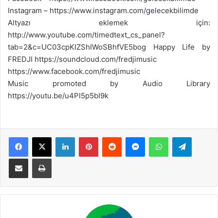
Instagram – https://www.instagram.com/gelecekbilimde
Altyazı eklemek için:
http://www.youtube.com/timedtext_cs_panel?
tab=2&c=UC03cpKIZShIWoSBhfVE5bog Happy Life by
FREDJI https://soundcloud.com/fredjimusic
https://www.facebook.com/fredjimusic
Music promoted by Audio Library
https://youtu.be/u4PI5p5bI9k
Facebook
X
LinkedIn
Pinterest
Reddit
Messenger
WhatsApp
Telegram
E-Posta ile paylaş
Yazdır