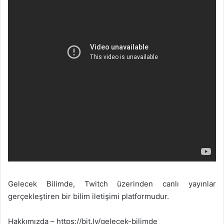
X
t
a
g
ö
n
d
e
r
m
e
k
Gelecek Bilimde, Twitch üzerinden canlı yayınlar
gerçekleştiren bir bilim iletişimi platformudur.
Hakkımızda – https://bit.ly/gelecek-bilimde