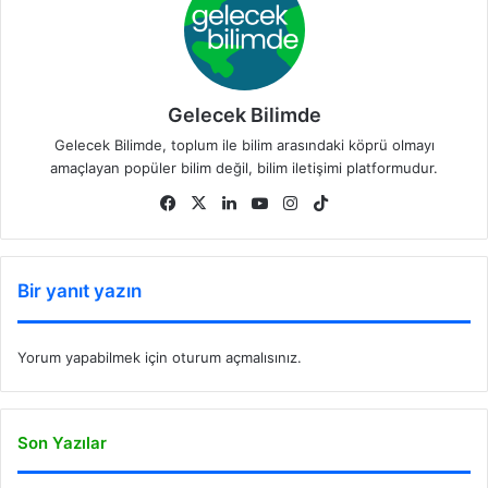
Gelecek Bilimde
Gelecek Bilimde, toplum ile bilim arasındaki köprü olmayı
amaçlayan popüler bilim değil, bilim iletişimi platformudur.
Fa
X
Lin
Yo
Ins
Tik
ce
ke
uT
tag
To
bo
dIn
ub
ra
k
ok
e
m
Bir yanıt yazın
Yorum yapabilmek için
oturum açmalısınız
.
Son Yazılar