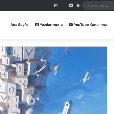
In
uTube
Reddit
Instagram
Spotify
Telegram
TikTok
WhatsApp
Patreon
Mastodon
Bluesky
iOS Uygulamamız
Android Uygula
Ana Sayfa
Yazılarımız
YouTube Kanalımız