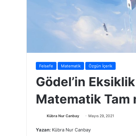
Felsefe
Matematik
Özgün İçerik
Gödel’in Eksikli
Matematik Tam 
Bir
Kübra Nur Canbay
Mayıs 29, 2021
e-
Yazan:
Kübra Nur Canbay
posta