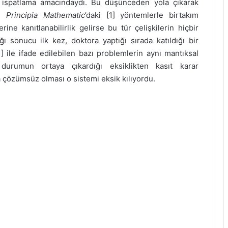
ı ispatlama amacındaydı. Bu düşünceden yola çıkarak
ı.
Principia Mathematic
’daki [1] yöntemlerle birtakım
ne kanıtlanabilirlik gelirse bu tür çelişkilerin hiçbir
ğı sonucu ilk kez, doktora yaptığı sırada katıldığı bir
] ile ifade edilebilen bazı problemlerin aynı mantıksal
urumun ortaya çıkardığı eksiklikten kasıt karar
da çözümsüz olması o sistemi eksik kılıyordu.