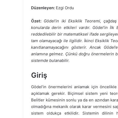
göndermek
Düzenleyen:
Ezgi Ordu
Özet:
Gödel’in iki Eksiklik Teoremi, çağdaş
konularda derin etkileri vardır. Gödel’in İlk
reddedilebilir bir matematiksel ifade sergileye
tam olamayacağı ile ilgilidir. İkinci Eksiklik T
kanıtlanamayacağını gösterir. Ancak Gödel’
anlamına gelmez. Çünkü doğru önermelerin bazı
sistemde bulanabilir.
Giriş
Gödel’in önermelerini anlamak için öncelikle 
açıklamak gerekir. Biçimsel sistem yeni teore
Belitler kümesinin sonlu ya da en azından karar v
olmadığına mekanik olarak karar vermesini sağ
sistem oldukça etkilidir. Sistemin dilini