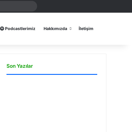
mamız
Arama
yap
...
Dış görünümü
Podcastlerimiz
Hakkımızda
İletişim
Son Yazılar