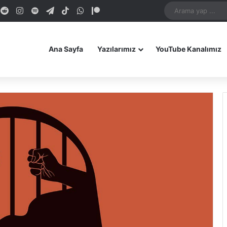
dIn
ouTube
Reddit
Instagram
Spotify
Telegram
TikTok
WhatsApp
Patreon
Bluesky
Mastodon
iOS Uygulamamız
Android Uygulam
Ana Sayfa
Yazılarımız
YouTube Kanalımız