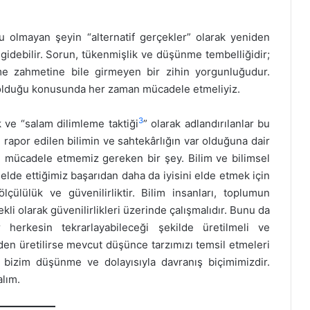
ru olmayan şeyin “alternatif gerçekler” olarak yeniden
gidebilir. Sorun, tükenmişlik ve düşünme tembelliğidir;
eme zahmetine bile girmeyen bir zihin yorgunluğudur.
i olduğu konusunda her zaman mücadele etmeliyiz.
3
 ve “salam dilimleme taktiği
” olarak adlandırılanlar bu
 rapor edilen bilimin ve sahtekârlığın var olduğuna dair
e mücadele etmemiz gereken bir şey. Bilim ve bilimsel
 elde ettiğimiz başarıdan daha da iyisini elde etmek için
lçülülük ve güvenilirliktir. Bilim insanları, toplumun
li olarak güvenilirlikleri üzerinde çalışmalıdır. Bunu da
r herkesin tekrarlayabileceği şekilde üretilmeli ve
iden üretilirse mevcut düşünce tarzımızı temsil etmeleri
Bu, bizim düşünme ve dolayısıyla davranış biçimimizdir.
alım.