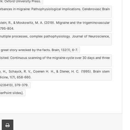
rk: Oxford University Press.
sturbances in migraine: Pathophysiological implications. Cerebrovasc Brain
urstein, R., & Moskowitz, M. A. (2019). Migraine and the trigeminovascular
 795-804.
: multiple processes, complex pathophysiology. Journal of Neuroscience,
great story wrecked by the facts. Brain, 132(1), 6-7.
evisited: Continuous scanning of the migraine cycle over 30 days and three
be, H., Schayck, R. V., Coenen H. H., & Dlener, H. C. (1995). Brain stem
icine, 1(7), 658-660.
362(6413), 379-379.
werPoint slides].
ger
-Posta ile paylaş
Yazdır