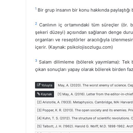
1
Bir grup insanın bir konu hakkında paylaştığı b
2
Canlının iç ortamındaki tüm süreçler (ör. b
şekeri düzeyi) açısından sağlanan denge duru
organları ve reseptörler aracılığıyla izlenmes
içerir. (Kaynak: psikolojisozlugu.com)
3
Salam dilimleme (bölerek yayımlama): Tek bi
çıkan sonuçları yapay olarak bölerek birden faz
Yoluyla
May, A. (2020). The worst enemy of science. Cep
Kaynak
[1] May, A. (2016). Letter from the editor-in-chie
[2] Aristotle, A. (1933). Metaphysics. Cambridge, MA: Harvard
[3] Popper, K. R. (2013). The open society and its enemies. Pri
[4] Kuhn, T. S. (2012). The structure of scientific revolutions.
[5] Talbott, J. H. (1962). Harold G. Wolff, M.D. 1898-1962. Ar