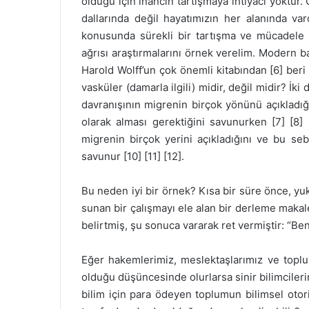
olduğu için inancın tartışmaya ihtiyacı yoktu
dallarında değil hayatımızın her alanında v
konusunda sürekli bir tartışma ve mücadele g
ağrısı araştırmalarını örnek verelim. Modern ba
Harold Wolff’un çok önemli kitabından [6] beri v
vasküler (damarla ilgili) midir, değil midir? İki
davranışının migrenin birçok yönünü açıkladığ
olarak alması gerektiğini savunurken [7] [8]
migrenin birçok yerini açıkladığını ve bu seb
savunur [10] [11] [12].
Bu neden iyi bir örnek? Kısa bir süre önce, yukar
sunan bir çalışmayı ele alan bir derleme maka
belirtmiş, şu sonuca vararak ret vermiştir: “B
Eğer hakemlerimiz, meslektaşlarımız ve toplu
olduğu düşüncesinde olurlarsa sinir bilimcileri
bilim için para ödeyen toplumun bilimsel otori