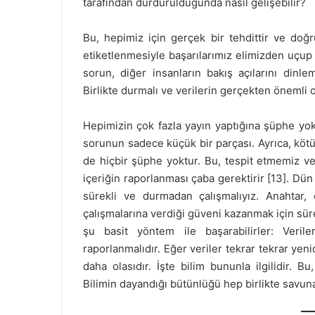
tarafından durdurulduğunda nasıl gelişebilir?
Bu, hepimiz için gerçek bir tehdittir ve doğ
etiketlenmesiyle başarılarımız elimizden uçup 
sorun, diğer insanların bakış açılarını dinl
Birlikte durmalı ve verilerin gerçekten öneml
Hepimizin çok fazla yayın yaptığına şüphe yok
sorunun sadece küçük bir parçası. Ayrıca, kötü
de hiçbir şüphe yoktur. Bu, tespit etmemiz v
içeriğin raporlanması çaba gerektirir [13]. Dün
sürekli ve durmadan çalışmalıyız. Anahtar, ö
çalışmalarına verdiği güveni kazanmak için sürek
şu basit yöntem ile başarabilirler: Verile
raporlanmalıdır. Eğer veriler tekrar tekrar yen
daha olasıdır. İşte bilim bununla ilgilidir. 
Bilimin dayandığı bütünlüğü hep birlikte savun