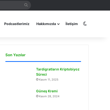
Arama
amız
yap
...
Dış görünüm
Podcastlerimiz
Hakkımızda
İletişim
Son Yazılar
Tardigratların Kriptobiyoz
Süreci
Kasım 11, 2025
Güneş Kremi
Kasım 28, 2024