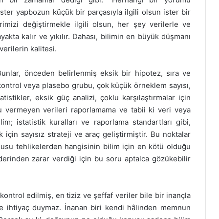
 İster yapbozun küçük bir parçasıyla ilgili olsun ister bir
mizi değiştirmekle ilgili olsun, her şey verilerle ve
ayakta kalır ve yıkılır. Dahası, bilimin en büyük düşmanı
rilerin kalitesi.
Bunlar, önceden belirlenmiş eksik bir hipotez, sıra ve
 kontrol veya plasebo grubu, çok küçük örneklem sayısı,
tistikler, eksik güç analizi, çoklu karşılaştırmalar için
u vermeyen verileri raporlamama ve tabii ki veri veya
lim; istatistik kuralları ve raporlama standartları gibi,
çin sayısız strateji ve araç geliştirmiştir. Bu noktalar
nusu tehlikelerden hangisinin bilim için en kötü olduğu
 derinden zarar verdiği için bu soru aptalca gözükebilir
kontrol edilmiş, en tiziz ve şeffaf veriler bile bir inançla
riye ihtiyaç duymaz. İnanan biri kendi hâlinden memnun