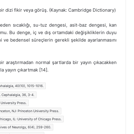
ir dizi fikir veya görüş. (Kaynak: Cambridge Dictionary)
eden sıcaklığı, su-tuz dengesi, asit-baz dengesi, kan
mu. Bu denge, iç ve dış ortamdaki değişikliklerin duyu
ini ve bedensel süreçlerin gerekli şekilde ayarlanmasını
r araştırmadan normal şartlarda bir yayın çıkacakken
la yayın çıkartmak [14].
halalgia, 40(10), 1015-1016.
f. Cephalalgia, 36, 3-4.
 University Press.
nceton, NJ: Princeton University Press.
 Chicago, IL: University of Chicago Press.
chives of Neurolgy, 6(4), 259-260.