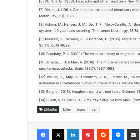
[6] Wolff, H. G. (1963). Headache and other head pain. New Yo
[7] Olesen, J. (1991). Cerebral and extracranial circulatory di
Metab Rev, 3(1), 1-28.
[8] Ashina, M., Hansen, J. M., Do, T. P., Melo-Carrillo, A., B
system—40 years and counting. The Lancet Neurology, 18(8),
[9] Burstein, R., Noseda, R., & Borsook, D. (2015). Migraine
35(17), 6619-6629.
[10] Goadsby, P. J. (2009) The vascular theory of migraine – a 
[11] Schulte, L. H. & May, A. (2016). The migraine generator r
spontaneous attacks. Brain, 139(7), 1987-1993.
[12] Weiller, C., May, A., Limmroth, V. A., Jüptner, M., Kau
activation in spontaneous human migraine attacks. Nature Med
[13] Berg, J. (2018). Imagine a world without facts. Science, 
[14] Büken, N. Ö. (2022, 4 Ekim). Yayın etiği ve isim hakkı [Po
Etiketler
bilim
inanç
veri
Facebook
X
LinkedIn
Pinterest
Reddit
Messen
E