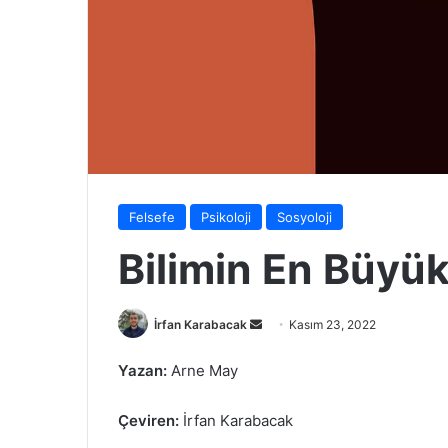
Felsefe
Psikoloji
Sosyoloji
Bilimin En Büyü
Bir
İrfan Karabacak
Kasım 23, 2022
e-
Yazan:
Arne May
posta
göndermek
Çeviren:
İrfan Karabacak