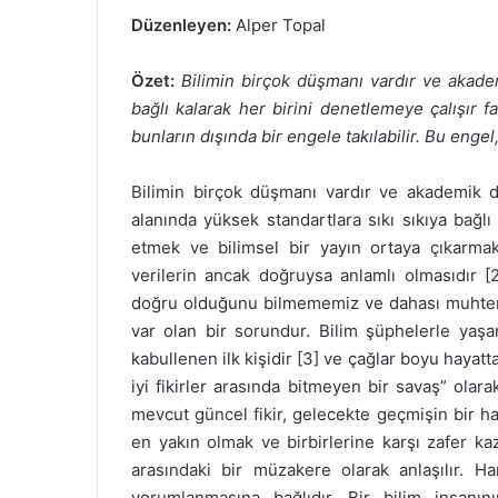
Düzenleyen:
Alper Topal
Özet:
Bilimin birçok düşmanı vardır ve akademi
bağlı kalarak her birini denetlemeye çalışır fa
bunların dışında bir engele takılabilir. Bu engel, 
Bilimin birçok düşmanı vardır ve akademik de
alanında yüksek standartlara sıkı sıkıya bağlı 
etmek ve bilimsel bir yayın ortaya çıkarmak 
verilerin ancak doğruysa anlamlı olmasıdır [
doğru olduğunu bilmememiz ve dahası muhte
var olan bir sorundur. Bilim şüphelerle yaşar.
kabullenen ilk kişidir [3] ve çağlar boyu hayatta
iyi fikirler arasında bitmeyen bir savaş” ola
mevcut güncel fikir, gelecekte geçmişin bir hata
en yakın olmak ve birbirlerine karşı zafer k
arasındaki bir müzakere olarak anlaşılır. H
yorumlanmasına bağlıdır. Bir bilim insanı