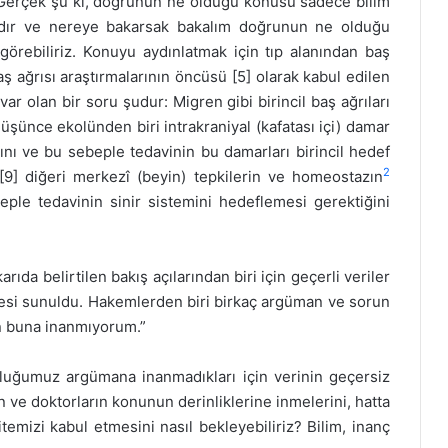
r. Gerçek şu ki, doğrunun ne olduğu konusu sadece bilim
ardır ve nereye bakarsak bakalım doğrunun ne olduğu
örebiliriz. Konuyu aydınlatmak için tıp alanından baş
ş ağrısı araştırmalarının öncüsü [5] olarak kabul edilen
ar olan bir soru şudur: Migren gibi birincil baş ağrıları
 düşünce ekolünden biri intrakraniyal (kafatası içi) damar
ını ve bu sebeple tedavinin bu damarları birincil hedef
2
 [9] diğeri merkezî (beyin) tepkilerin ve homeostazın
eple tedavinin sinir sistemini hedeflemesi gerektiğini
ıda belirtilen bakış açılarından biri için geçerli veriler
lesi sunuldu. Hakemlerden biri birkaç argüman ve sorun
en buna inanmıyorum.”
luğumuz argümana inanmadıkları için verinin geçersiz
n ve doktorların konunun derinliklerine inmelerini, hatta
temizi kabul etmesini nasıl bekleyebiliriz? Bilim, inanç