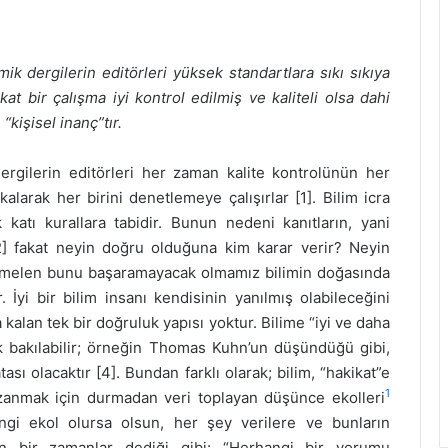
k dergilerin editörleri yüksek standartlara sıkı sıkıya
kat bir çalışma iyi kontrol edilmiş ve kaliteli olsa dahi
“kişisel inanç”tır.
rgilerin editörleri her zaman kalite kontrolünün her
kalarak her birini denetlemeye çalışırlar [1]. Bilim icra
katı kurallara tabidir. Bunun nedeni kanıtların, yani
2] fakat neyin doğru olduğuna kim karar verir? Neyin
melen bunu başaramayacak olmamız bilimin doğasında
 İyi bir bilim insanı kendisinin yanılmış olabileceğini
 kalan tek bir doğruluk yapısı yoktur. Bilime “iyi ve daha
rak bakılabilir; örneğin Thomas Kuhn’un düşündüğü gibi,
sı olacaktır [4]. Bundan farklı olarak; bilim, “hakikat”e
1
azanmak için durmadan veri toplayan düşünce ekolleri
angi ekol olursa olsun, her şey verilere ve bunların
nın bir zamanlar dediği gibi: “Herhangi bir yorumu