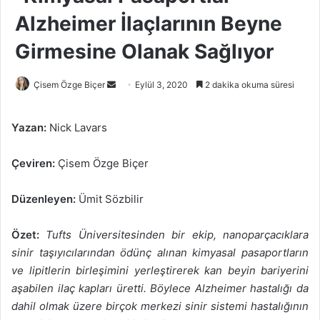
Alzheimer İlaçlarının Beyne
Girmesine Olanak Sağlıyor
Bir
Çisem Özge Biçer
Eylül 3, 2020
2 dakika okuma süresi
e-
posta
Yazan:
Nick Lavars
göndermek
Çeviren:
Çisem Özge Biçer
Düzenleyen:
Ümit Sözbilir
Özet:
Tufts Üniversitesinden bir ekip, nanoparçacıklara
sinir taşıyıcılarından ödünç alınan kimyasal pasaportların
ve lipitlerin birleşimini yerleştirerek kan beyin bariyerini
aşabilen ilaç kapları üretti. Böylece Alzheimer hastalığı da
dahil olmak üzere birçok merkezi sinir sistemi hastalığının