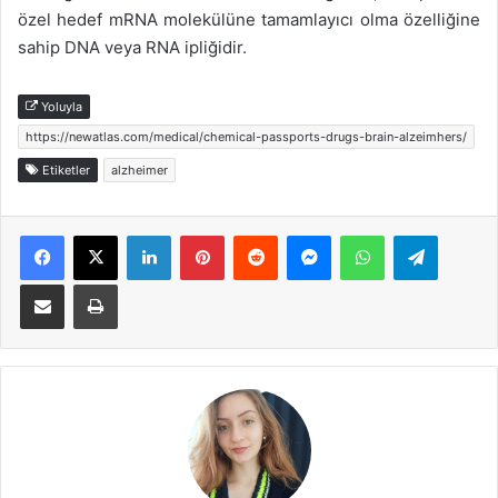
özel hedef mRNA molekülüne tamamlayıcı olma özelliğine
sahip DNA veya RNA ipliğidir.
Yoluyla
https://newatlas.com/medical/chemical-passports-drugs-brain-alzeimhers/
Etiketler
alzheimer
Facebook
X
LinkedIn
Pinterest
Reddit
Messenger
WhatsApp
Telegra
E-Posta ile paylaş
Yazdır