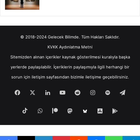
© 2018-2024 Gelecek Bilimde. Tüm Hakları Saklıdır.
KVKK Aydınlatma Metni
Sitemizden alınan içerikler kaynak gösterilmesi kuralıyla başka
yerlerde paylaşılabilir. İçeriklerin paylaşımıyla ilgili herhangi bir
sorun için
iletişim
sayfasından bizimle iletişime geçebilirsiniz.
Facebook
X
LinkedIn
YouTube
Reddit
Instagram
Spotify
Tele
TikTok
WhatsApp
Patreon
Mastodon
iOS
Android
Bluesky
Uygulamamız
Uygula