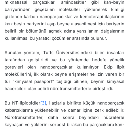
mıknatıssal parçacıklar, aminoasitler gibi kan-beyin
bariyerinden geçebilen moleküller yüklenerek kimliği
gizlenen karbon nanoparçacıklar ve kemoterapi ilaçlarının
kan-beyin bariyerini aşıp beyne ulaşabilmesi için bariyerin
belirli bir bölümünü açmak adına yansılanım dalgalarının
kullanılması bu yaratıcı çözümler arasında bulunur.
Sunulan yöntem, Tufts Üniversitesindeki bilim insanları
tarafından geliştirildi ve bu yöntemde hedefe yönelik
görevleri olan nanoparçacıklar kullanılıyor. Ekip lipit
moleküllerini, ilk olarak beyne erişmelerine izin veren bir
tür “kimyasal pasaport” taşıdığı bilinen, beynin kimyasal
habercileri olan belirli nörotransmitterlerle birleştirdi.
Bu NT-lipidoidler
[3]
, ilaçlarla birlikte küçük nanoparçacık
kabarcıklarına yüklenebilir ve damar içine zerk edilebilir.
Nörotransmitterler, daha sonra beyindeki hücrelerle
kaynaşan ve yüklerini serbest bırakan bu parçacıklara kan-