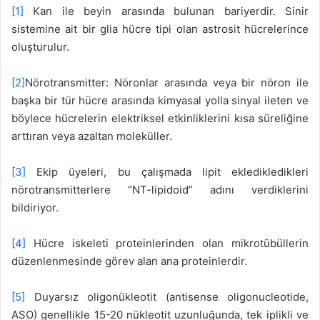
[1]
Kan ile beyin arasında bulunan bariyerdir. Sinir
sistemine ait bir glia hücre tipi olan astrosit hücrelerince
oluşturulur.
[2]
Nörotransmitter: Nöronlar arasında veya bir nöron ile
başka bir tür hücre arasında kimyasal yolla sinyal ileten ve
böylece hücrelerin elektriksel etkinliklerini kısa süreliğine
arttıran veya azaltan moleküller.
[3]
Ekip üyeleri, bu çalışmada lipit ekledikledikleri
nörotransmitterlere “NT-lipidoid” adını verdiklerini
bildiriyor.
[4]
Hücre iskeleti proteinlerinden olan mikrotübüllerin
düzenlenmesinde görev alan ana proteinlerdir.
[5]
Duyarsız oligonükleotit (antisense oligonucleotide,
ASO) genellikle 15-20 nükleotit uzunluğunda, tek iplikli ve