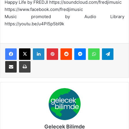
Happy Life by FREDJI https://soundcloud.com/fredjimusic
https://www.facebook.com/fredjimusic
Music promoted by Audio Library
https://youtu.be/u4PI5p5bI9k
Facebook
X
LinkedIn
Pinterest
Reddit
Messenger
WhatsApp
Telegram
E-Posta ile paylaş
Yazdır
Gelecek Bilimde