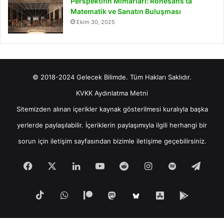
Perspektifin Mimarları: Rönesans’ta
Matematik ve Sanatın Buluşması
Ekim 30, 2025
© 2018-2024 Gelecek Bilimde. Tüm Hakları Saklıdır.
KVKK Aydınlatma Metni
Sitemizden alınan içerikler kaynak gösterilmesi kuralıyla başka
yerlerde paylaşılabilir. İçeriklerin paylaşımıyla ilgili herhangi bir
sorun için
iletişim
sayfasından bizimle iletişime geçebilirsiniz.
Facebook
X
LinkedIn
YouTube
Reddit
Instagram
Spotify
Tele
TikTok
WhatsApp
Patreon
Mastodon
iOS
Android
Bluesky
Uygulamamız
Uygula