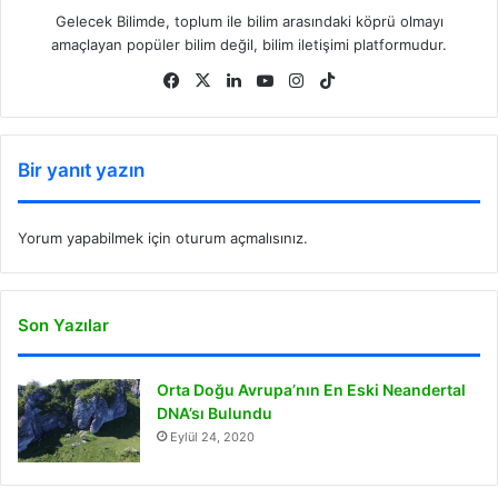
Gelecek Bilimde, toplum ile bilim arasındaki köprü olmayı
amaçlayan popüler bilim değil, bilim iletişimi platformudur.
Fa
X
Lin
Yo
Ins
Tik
ce
ke
uT
tag
To
bo
dIn
ub
ra
k
ok
e
m
Bir yanıt yazın
Yorum yapabilmek için
oturum açmalısınız
.
Son Yazılar
Orta Doğu Avrupa’nın En Eski Neandertal
DNA’sı Bulundu
Eylül 24, 2020