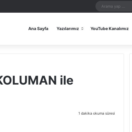
In
uTube
Reddit
Instagram
Spotify
Telegram
TikTok
WhatsApp
Patreon
Bluesky
Mastodon
iOS Uygulamamız
Android Uygulam
Ana Sayfa
Yazılarımız
YouTube Kanalımız
 KOLUMAN ile
1 dakika okuma süresi