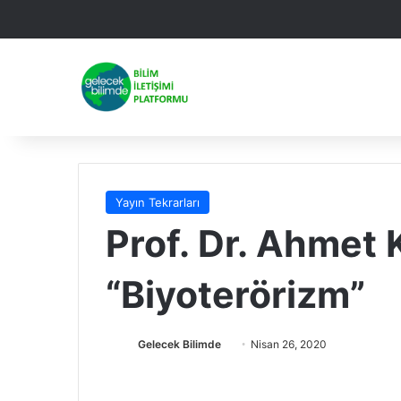
Facebook
X
Linked
Yo
Yayın Tekrarları
Prof. Dr. Ahmet
“Biyoterörizm”
Gelecek Bilimde
F
B
Nisan 26, 2020
o
i
l
r