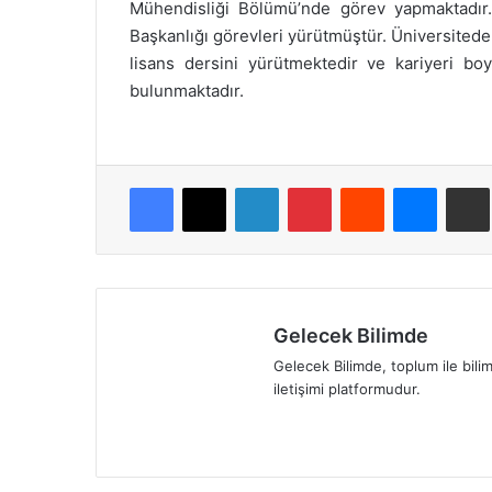
Mühendisliği Bölümü’nde görev yapmaktadır
Başkanlığı görevleri yürütmüştür. Üniversitede
lisans dersini yürütmektedir ve kariyeri bo
bulunmaktadır.
Facebook
X
LinkedIn
Pinterest
Reddit
Messenger
E-Pos
Gelecek Bilimde
Gelecek Bilimde, toplum ile bili
iletişimi platformudur.
Fa
X
Lin
Yo
Ins
Tik
ce
ke
uT
tag
To
bo
dIn
ub
ra
k