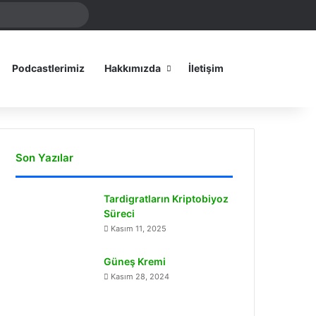
Arama
amız
yap
...
Dış görünümü
Podcastlerimiz
Hakkımızda
İletişim
Son Yazılar
Tardigratların Kriptobiyoz
Süreci
Kasım 11, 2025
Güneş Kremi
Kasım 28, 2024