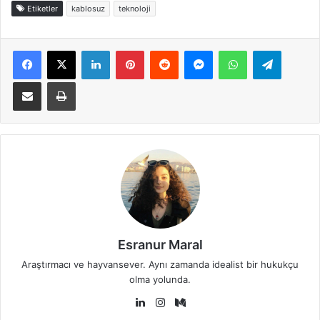
Etiketler
kablosuz
teknoloji
Facebook
X
LinkedIn
Pinterest
Reddit
Messenger
WhatsApp
Telegra
E-Posta ile paylaş
Yazdır
Esranur Maral
Araştırmacı ve hayvansever. Aynı zamanda idealist bir hukukçu
olma yolunda.
LinkedIn
Instagram
Medium