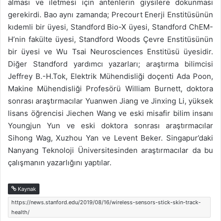
alması ve iletmesi için antenlerin giysilere dokunması
gerekirdi. Bao aynı zamanda; Precourt Enerji Enstitüsünün
kıdemli bir üyesi, Standford Bio-X üyesi, Standford ChEM-
H’nin fakülte üyesi, Standford Woods Çevre Enstitüsünün
bir üyesi ve Wu Tsai Neurosciences Enstitüsü üyesidir.
Diğer Standford yardımcı yazarları; araştırma bilimcisi
Jeffrey B.-H.Tok, Elektrik Mühendisliği doçenti Ada Poon,
Makine Mühendisliği Profesörü William Burnett, doktora
sonrası araştırmacılar Yuanwen Jiang ve Jinxing Li, yüksek
lisans öğrencisi Jiechen Wang ve eski misafir bilim insanı
Youngjun Yun ve eski doktora sonrası araştırmacılar
Sihong Wag, Xuzhou Yan ve Levent Beker. Singapur’daki
Nanyang Teknoloji Üniversitesinden araştırmacılar da bu
çalışmanın yazarlığını yaptılar.
Kaynak
https://news.stanford.edu/2019/08/16/wireless-sensors-stick-skin-track-
health/