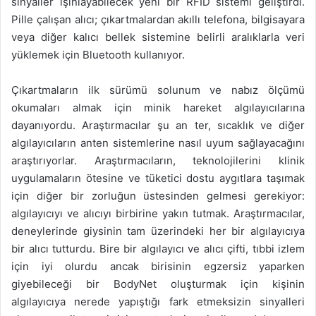
sinyaller ışınlayabilecek yeni bir RFID sistemi geliştirdi.
Pille çalışan alıcı; çıkartmalardan akıllı telefona, bilgisayara
veya diğer kalıcı bellek sistemine belirli aralıklarla veri
yüklemek için Bluetooth kullanıyor.
Çıkartmaların ilk sürümü solunum ve nabız ölçümü
okumaları almak için minik hareket algılayıcılarına
dayanıyordu. Araştırmacılar şu an ter, sıcaklık ve diğer
algılayıcıların anten sistemlerine nasıl uyum sağlayacağını
araştırıyorlar. Araştırmacıların, teknolojilerini klinik
uygulamaların ötesine ve tüketici dostu aygıtlara taşımak
için diğer bir zorluğun üstesinden gelmesi gerekiyor:
algılayıcıyı ve alıcıyı birbirine yakın tutmak. Araştırmacılar,
deneylerinde giysinin tam üzerindeki her bir algılayıcıya
bir alıcı tutturdu. Bire bir algılayıcı ve alıcı çifti, tıbbi izlem
için iyi olurdu ancak birisinin egzersiz yaparken
giyebileceği bir BodyNet oluşturmak için kişinin
algılayıcıya nerede yapıştığı fark etmeksizin sinyalleri