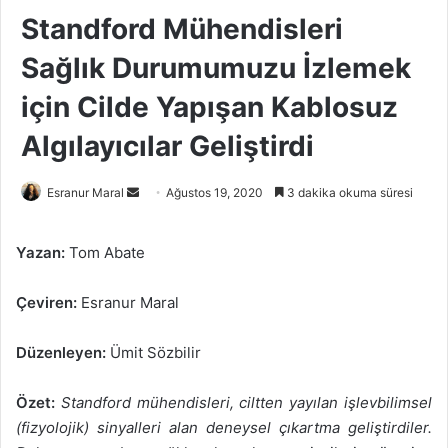
Standford Mühendisleri
Sağlık Durumumuzu İzlemek
için Cilde Yapışan Kablosuz
Algılayıcılar Geliştirdi
Bir
Esranur Maral
Ağustos 19, 2020
3 dakika okuma süresi
e-
posta
Yazan:
Tom Abate
göndermek
Çeviren:
Esranur Maral
Düzenleyen:
Ümit Sözbilir
Özet:
Standford mühendisleri, ciltten yayılan işlevbilimsel
(fizyolojik) sinyalleri alan deneysel çıkartma geliştirdiler.