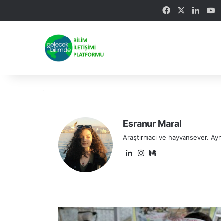
Facebook
X
Linke
Y
Esranur Maral
Araştırmacı ve hayvansever. Ayn
Lin
Ins
Me
ke
tag
diu
dIn
ra
m
m