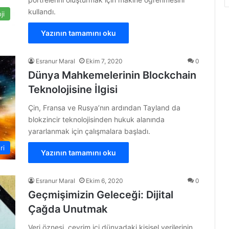
kullandı.
ji
Yazının tamamını oku
Esranur Maral
Ekim 7, 2020
0
Dünya Mahkemelerinin Blockchain
Teknolojisine İlgisi
Çin, Fransa ve Rusya’nın ardından Tayland da
blokzincir teknolojisinden hukuk alanında
yararlanmak için çalışmalara başladı.
ri
Yazının tamamını oku
Esranur Maral
Ekim 6, 2020
0
Geçmişimizin Geleceği: Dijital
Çağda Unutmak
Veri öznesi, çevrim içi dünyadaki kişisel verilerinin