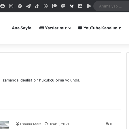
dIn
ouTube
Reddit
Instagram
Spotify
Telegram
TikTok
WhatsApp
Patreon
Mastodon
Bluesky
iOS Uygulamamız
Android Uygula
Ana Sayfa
Yazılarımız
YouTube Kanalımız
ı zamanda idealist bir hukukçu olma yolunda.
Esranur Maral
Ocak 1, 2021
0