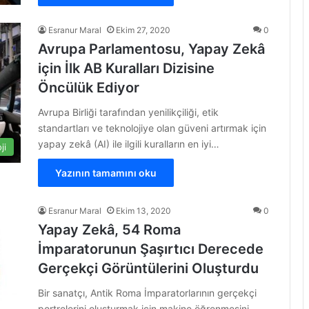
Esranur Maral
Ekim 27, 2020
0
Avrupa Parlamentosu, Yapay Zekâ
için İlk AB Kuralları Dizisine
Öncülük Ediyor
Avrupa Birliği tarafından yenilikçiliği, etik
standartları ve teknolojiye olan güveni artırmak için
yapay zekâ (AI) ile ilgili kuralların en iyi…
ji
Yazının tamamını oku
Esranur Maral
Ekim 13, 2020
0
Yapay Zekâ, 54 Roma
İmparatorunun Şaşırtıcı Derecede
Gerçekçi Görüntülerini Oluşturdu
Bir sanatçı, Antik Roma İmparatorlarının gerçekçi
portrelerini oluşturmak için makine öğrenmesini