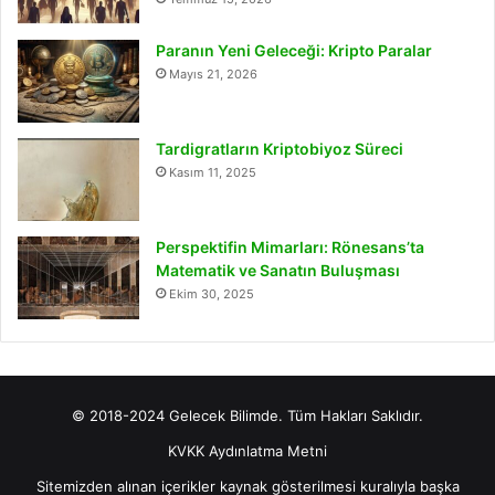
Paranın Yeni Geleceği: Kripto Paralar
Mayıs 21, 2026
Tardigratların Kriptobiyoz Süreci
Kasım 11, 2025
Perspektifin Mimarları: Rönesans’ta
Matematik ve Sanatın Buluşması
Ekim 30, 2025
© 2018-2024 Gelecek Bilimde. Tüm Hakları Saklıdır.
KVKK Aydınlatma Metni
Sitemizden alınan içerikler kaynak gösterilmesi kuralıyla başka