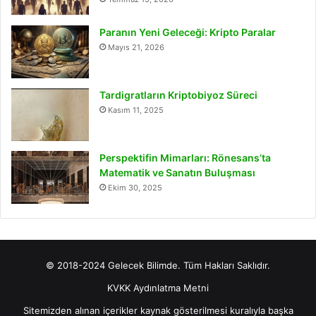
Paranın Yeni Geleceği: Kripto Paralar
Mayıs 21, 2026
Tardigratların Kriptobiyoz Süreci
Kasım 11, 2025
Perspektifin Mimarları: Rönesans’ta
Matematik ve Sanatın Buluşması
Ekim 30, 2025
© 2018-2024 Gelecek Bilimde. Tüm Hakları Saklıdır.
KVKK Aydınlatma Metni
Sitemizden alınan içerikler kaynak gösterilmesi kuralıyla başka