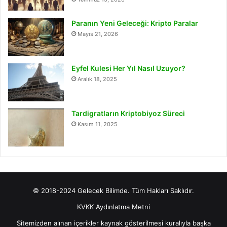
Paranın Yeni Geleceği: Kripto Paralar
Mayıs 21, 2026
Eyfel Kulesi Her Yıl Nasıl Uzuyor?
Aralık 18, 2025
Tardigratların Kriptobiyoz Süreci
Kasım 11, 2025
© 2018-2024 Gelecek Bilimde. Tüm Hakları Saklıdır.
KVKK Aydınlatma Metni
Sitemizden alınan içerikler kaynak gösterilmesi kuralıyla başka