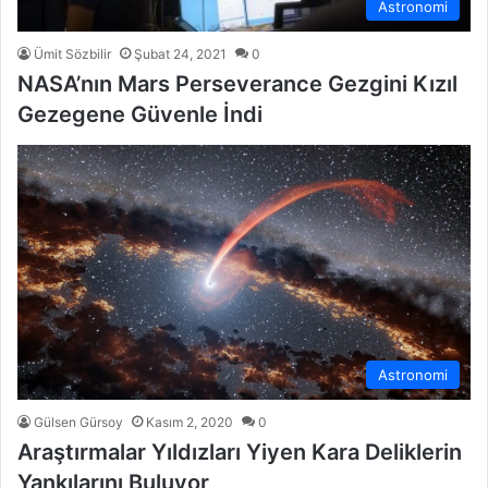
Astronomi
Ümit Sözbilir
Şubat 24, 2021
0
NASA’nın Mars Perseverance Gezgini Kızıl
Gezegene Güvenle İndi
Astronomi
Gülsen Gürsoy
Kasım 2, 2020
0
Araştırmalar Yıldızları Yiyen Kara Deliklerin
Yankılarını Buluyor