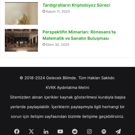
Tardigratların Kriptobiyoz Süreci
Kasım 11, 2025
Perspektifin Mimarları: Rönesans’ta
Matematik ve Sanatın Buluşması
Ekim 30, 2025
© 2018-2024 Gelecek Bilimde. Tüm Hakları Saklıdır.
KVKK Aydınlatma Metni
Sitemizden alınan içerikler kaynak gösterilmesi kuralıyla başka
yerlerde paylaşılabilir. İçeriklerin paylaşımıyla ilgili herhangi bir
sorun için
iletişim
sayfasından bizimle iletişime geçebilirsiniz.
Facebook
X
LinkedIn
YouTube
Reddit
Instagram
Spotify
Tele