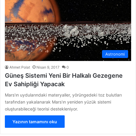
Astronomi
Ahmet Polat
Nisan 9, 2017
0
Güneş Sistemi Yeni Bir Halkalı Gezegene
Ev Sahipliği Yapacak
Mars'ın uydularındaki materyaller, yörüngedeki toz bulutları
tarafından yakalanarak Mars'ın yeniden yüzük sistemi
oluşturabileceği teorisi destekleniyor.
Yazının tamamını oku