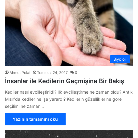
Biyoloji
Ahmet Polat
Temmuz 24, 2017
0
İnsanlar ile Kedilerin Geçmişine Bir Bakış
Kediler nasıl evcilleştirildi? İlk evcilleştirme ne zaman oldu? Antik
Mısır'da kediler ne işe yarardı? Kedilerin güzelliklerine göre
seçilimi ne zaman…
Yazının tamamını oku