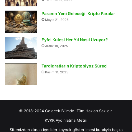
Paranın Yeni Geleceği: Kripto Paralar
Mayıs 21, 2026
Eyfel Kulesi Her Yıl Nasıl Uzuyor?
Aralık 18, 2025
Tardigratların Kriptobiyoz Süreci
Kasım 11, 2025
© 2018-2024 Gelecek Bilimde. Tüm Hakları Saklıdır.
KVKK Aydınlatma Metni
Sitemizden alınan içerikler kaynak gösterilmesi kuralıyla başka