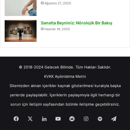
Ağustos 21, 2025
Sanatta Beyniniz: Nörolojik Bir Bakış
Haziran 19, 2025
© 2018-2024 Gelecek Bilimde. Tüm Hakları Saklıdır.
KVKK Aydınlatma Metni
Sitemizden alınan içerikler kaynak gösterilmesi kuralıyla başka
yerlerde paylaşılabilir. İçeriklerin paylaşımıyla ilgili herhangi bir
sorun için
iletişim
sayfasından bizimle iletişime geçebilirsiniz.
Facebook
X
LinkedIn
YouTube
Reddit
Instagram
Spotify
Tele