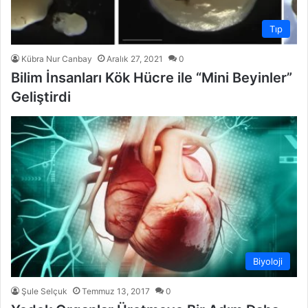
Tıp
Kübra Nur Canbay
Aralık 27, 2021
0
Bilim İnsanları Kök Hücre ile “Mini Beyinler”
Geliştirdi
Biyoloji
Şule Selçuk
Temmuz 13, 2017
0