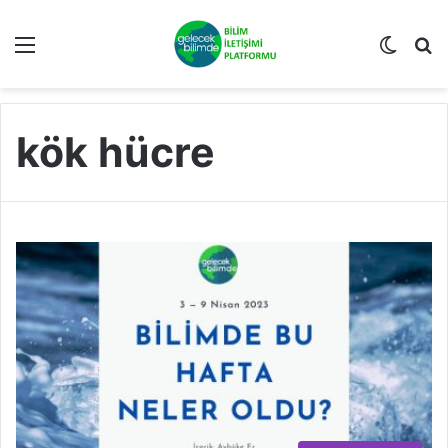
Menü
Dış gö
A
kök hücre