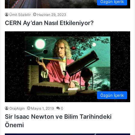
Özgün İçerik
Ümit Sözbilir
Haziran 29, 2023
CERN Ay’dan Nasıl Etkileniyor?
Özgün İçerik
OrajAlgin
Mayıs 1, 2019
0
Sir Isaac Newton ve Bilim Tarihindeki
Önemi