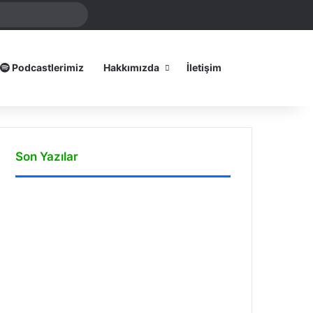
mamız
Arama
yap
...
Dış görünümü
Podcastlerimiz
Hakkımızda
İletişim
Son Yazılar