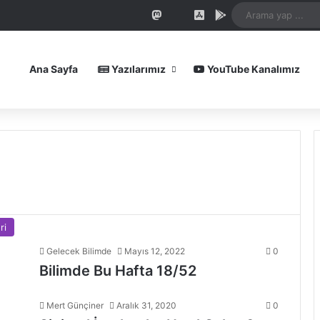
In
uTube
Reddit
Instagram
Spotify
Telegram
TikTok
WhatsApp
Patreon
Mastodon
Bluesky
iOS Uygulamamız
Android Uygula
Ana Sayfa
Yazılarımız
YouTube Kanalımız
ri
Gelecek Bilimde
Mayıs 12, 2022
0
Bilimde Bu Hafta 18/52
Mert Günçiner
Aralık 31, 2020
0