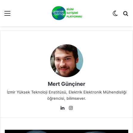
Menü
Dış gö
A
Mert Günçiner
İzmir Yüksek Teknoloji Enstitüsü, Elektrik Elektronik Mühendisliği
öğrencisi, bilimsever.
Lin
Ins
ke
tag
dIn
ra
m