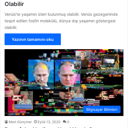
Olabilir
Venüs’te yaşamın izleri bulunmuş olabilir. Venüs gezegeninde
tespit edilen fosfin molekülü, dünya dışı yaşamın göstergesi
olabilir.
Yazının tamamını oku
Bilgisayar Bilimleri
Mert Günçiner
Eylül 13, 2020
0