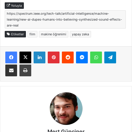
Yoluyla
https://spectrum.ieee.org/tech-talk/artificial-intelligence/machine-
learning/new-ai-dupes-humans-into-believing-synthesized-sound-effects-
are-real
Etiketler
film
makine öğrenimi
yapay zeka
Facebook
X
LinkedIn
Pinterest
Reddit
Messenger
WhatsApp
Telegra
E-Posta ile paylaş
Yazdır
Mert Günçiner