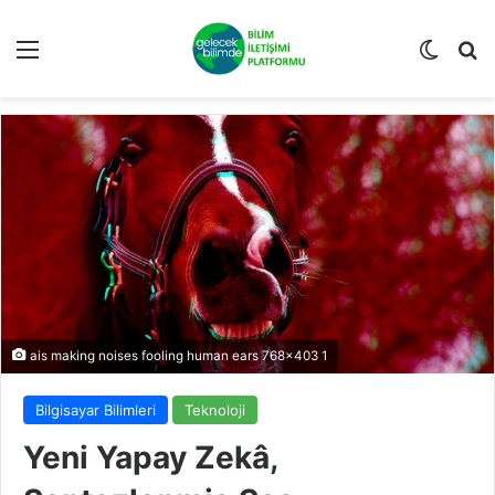
Menü
Dış gö
Ar
ais making noises fooling human ears 768x403 1
Bilgisayar Bilimleri
Teknoloji
Yeni Yapay Zekâ,