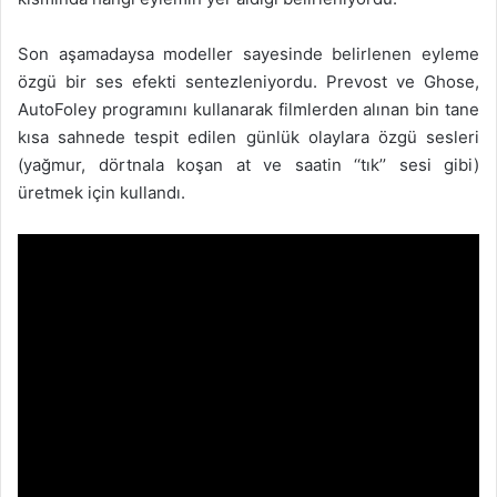
Son aşamadaysa modeller sayesinde belirlenen eyleme
özgü bir ses efekti sentezleniyordu. Prevost ve Ghose,
AutoFoley programını kullanarak filmlerden alınan bin tane
kısa sahnede tespit edilen günlük olaylara özgü sesleri
(yağmur, dörtnala koşan at ve saatin ‘‘tık’’ sesi gibi)
üretmek için kullandı.