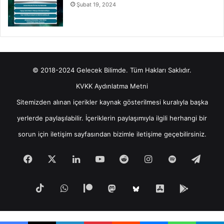
Şubat 19, 2024
© 2018-2024 Gelecek Bilimde. Tüm Hakları Saklıdır.
KVKK Aydınlatma Metni
Sitemizden alınan içerikler kaynak gösterilmesi kuralıyla başka
yerlerde paylaşılabilir. İçeriklerin paylaşımıyla ilgili herhangi bir
sorun için
iletişim
sayfasından bizimle iletişime geçebilirsiniz.
Facebook
X
LinkedIn
YouTube
Reddit
Instagram
Spotify
Tele
TikTok
WhatsApp
Patreon
Mastodon
iOS
Android
Bluesky
Uygulamamız
Uygula