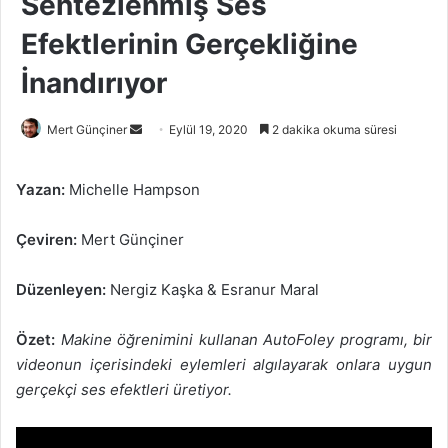
Sentezlenmiş Ses
Efektlerinin Gerçekliğine
İnandırıyor
Bir
Mert Günçiner
Eylül 19, 2020
2 dakika okuma süresi
e-
posta
Yazan:
Michelle Hampson
göndermek
Çeviren:
Mert Günçiner
Düzenleyen:
Nergiz Kaşka & Esranur Maral
Özet:
Makine öğrenimini kullanan AutoFoley programı, bir
videonun içerisindeki eylemleri algılayarak onlara uygun
gerçekçi ses efektleri üretiyor.