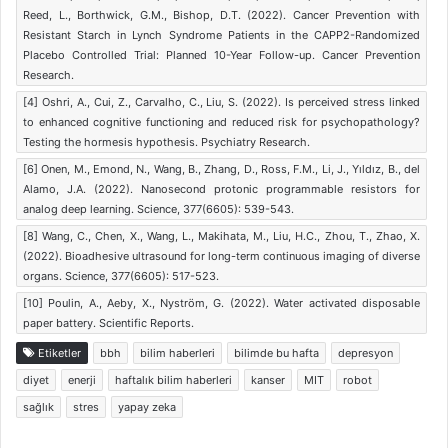
Reed, L., Borthwick, G.M., Bishop, D.T. (2022). Cancer Prevention with
Resistant Starch in Lynch Syndrome Patients in the CAPP2-Randomized
Placebo Controlled Trial: Planned 10-Year Follow-up. Cancer Prevention
Research.
[4] Oshri, A., Cui, Z., Carvalho, C., Liu, S. (2022). Is perceived stress linked
to enhanced cognitive functioning and reduced risk for psychopathology?
Testing the hormesis hypothesis. Psychiatry Research.
[6] Onen, M., Emond, N., Wang, B., Zhang, D., Ross, F.M., Li, J., Yıldız, B., del
Alamo, J.A. (2022). Nanosecond protonic programmable resistors for
analog deep learning. Science, 377(6605): 539-543.
[8] Wang, C., Chen, X., Wang, L., Makihata, M., Liu, H.C., Zhou, T., Zhao, X.
(2022). Bioadhesive ultrasound for long-term continuous imaging of diverse
organs. Science, 377(6605): 517-523.
[10] Poulin, A., Aeby, X., Nyström, G. (2022). Water activated disposable
paper battery. Scientific Reports.
Etiketler
bbh
bilim haberleri
bilimde bu hafta
depresyon
diyet
enerji
haftalık bilim haberleri
kanser
MIT
robot
sağlık
stres
yapay zeka