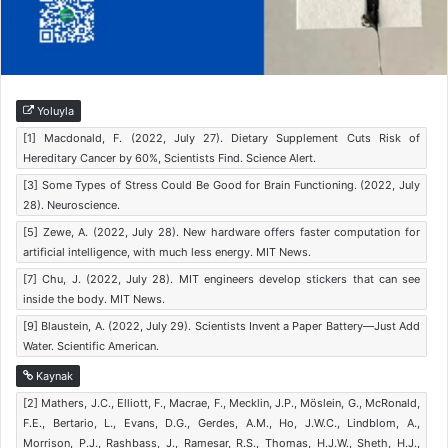
Yoluyla
[1] Macdonald, F. (2022, July 27). Dietary Supplement Cuts Risk of
Hereditary Cancer by 60%, Scientists Find. Science Alert.
[3] Some Types of Stress Could Be Good for Brain Functioning. (2022, July
28). Neuroscience.
[5] Zewe, A. (2022, July 28). New hardware offers faster computation for
artificial intelligence, with much less energy. MIT News.
[7] Chu, J. (2022, July 28). MIT engineers develop stickers that can see
inside the body. MIT News.
[9] Blaustein, A. (2022, July 29). Scientists Invent a Paper Battery—Just Add
Water. Scientific American.
Kaynak
[2] Mathers, J.C., Elliott, F., Macrae, F., Mecklin, J.P., Möslein, G., McRonald,
F.E., Bertario, L., Evans, D.G., Gerdes, A.M., Ho, J.W.C., Lindblom, A.,
Morrison, P.J., Rashbass, J., Ramesar, R.S., Thomas, H.J.W., Sheth, H.J.,