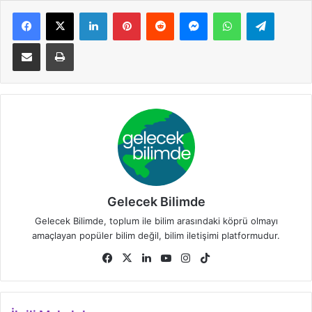
Facebook
X
LinkedIn
Pinterest
Reddit
Messenger
WhatsApp
Telegra
E-Posta ile paylaş
Yazdır
Gelecek Bilimde
Gelecek Bilimde, toplum ile bilim arasındaki köprü olmayı
amaçlayan popüler bilim değil, bilim iletişimi platformudur.
Facebook
X
LinkedIn
YouTube
Instagram
TikTok