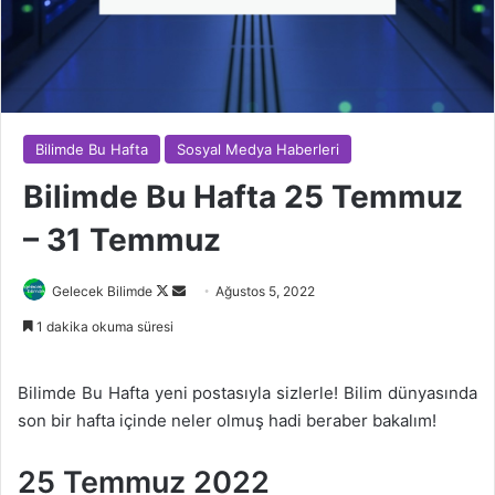
Bilimde Bu Hafta
Sosyal Medya Haberleri
Bilimde Bu Hafta 25 Temmuz
– 31 Temmuz
Follow
Bir
Gelecek Bilimde
Ağustos 5, 2022
on
e-
1 dakika okuma süresi
X
posta
göndermek
Bilimde Bu Hafta yeni postasıyla sizlerle! Bilim dünyasında
son bir hafta içinde neler olmuş hadi beraber bakalım!
25 Temmuz 2022