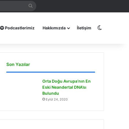
mamız
Arama
yap
...
Dış görünüm
Podcastlerimiz
Hakkımızda
İletişim
Son Yazılar
Orta Doğu Avrupa’nın En
Eski Neandertal DNA’sı
Bulundu
Eylül 24, 2020