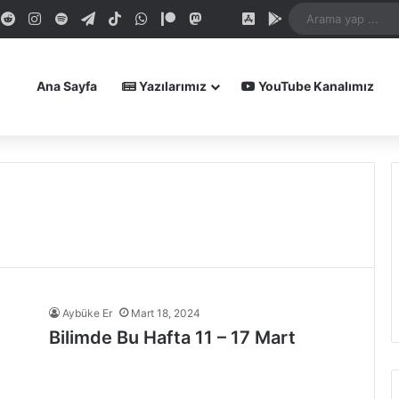
dIn
ouTube
Reddit
Instagram
Spotify
Telegram
TikTok
WhatsApp
Patreon
Mastodon
Bluesky
iOS Uygulamamız
Android Uygula
Ana Sayfa
Yazılarımız
YouTube Kanalımız
Aybüke Er
Mart 18, 2024
Bilimde Bu Hafta 11 – 17 Mart