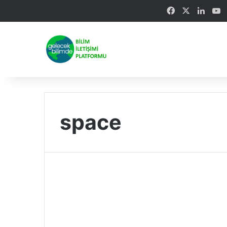
Facebook
X
Linke
Y
space