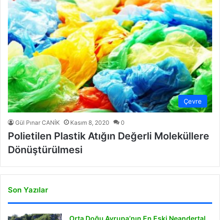
Çevre
Gül Pınar CANİK
Kasım 8, 2020
0
Polietilen Plastik Atığın Değerli Moleküllere
Dönüştürülmesi
Son Yazılar
Orta Doğu Avrupa’nın En Eski Neandertal