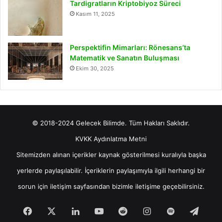
Tardigratların Kriptobiyoz Süreci
Kasım 11, 2025
Perspektifin Mimarları: Rönesans’ta
Matematik ve Sanatın Buluşması
Ekim 30, 2025
© 2018-2024 Gelecek Bilimde. Tüm Hakları Saklıdır.
KVKK Aydınlatma Metni
Sitemizden alınan içerikler kaynak gösterilmesi kuralıyla başka
yerlerde paylaşılabilir. İçeriklerin paylaşımıyla ilgili herhangi bir
sorun için
iletişim
sayfasından bizimle iletişime geçebilirsiniz.
Facebook
X
LinkedIn
YouTube
Reddit
Instagram
Spotify
Tele