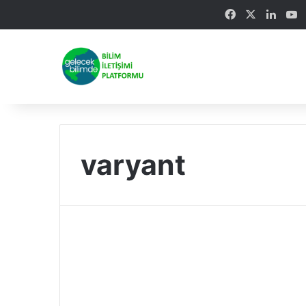
Facebook
X
Linke
Y
varyant