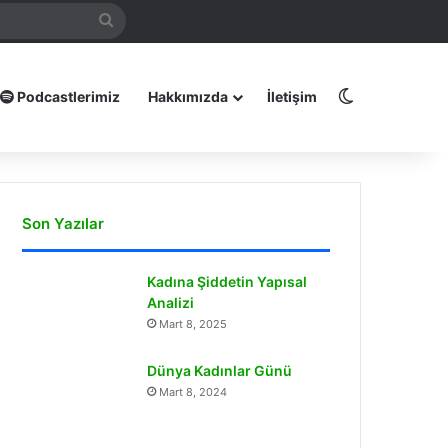
mamız
Arama
yap
...
Dış görünüm
Podcastlerimiz
Hakkımızda
İletişim
Son Yazılar
Kadına Şiddetin Yapısal
Analizi
Mart 8, 2025
Dünya Kadınlar Günü
Mart 8, 2024