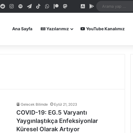
dIn
ouTube
Reddit
Instagram
Spotify
Telegram
TikTok
WhatsApp
Patreon
Mastodon
Bluesky
iOS Uygulamamız
Android Uygula
Ana Sayfa
Yazılarımız
YouTube Kanalımız
Gelecek Bilimde
Eylül 21, 2023
COVID-19: EG.5 Varyantı
Yaygınlaştıkça Enfeksiyonlar
Küresel Olarak Artıyor