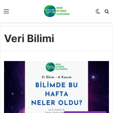
Menü
Dış gö
A
Veri Bilimi