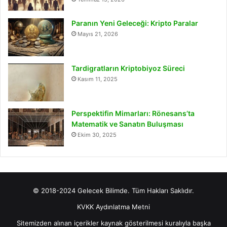
Paranın Yeni Geleceği: Kripto Paralar
Mayıs 21, 2026
Tardigratların Kriptobiyoz Süreci
Kasım 11, 2025
Perspektifin Mimarları: Rönesans’ta
Matematik ve Sanatın Buluşması
Ekim 30, 2025
© 2018-2024 Gelecek Bilimde. Tüm Hakları Saklıdır.
KVKK Aydınlatma Metni
Sitemizden alınan içerikler kaynak gösterilmesi kuralıyla başka