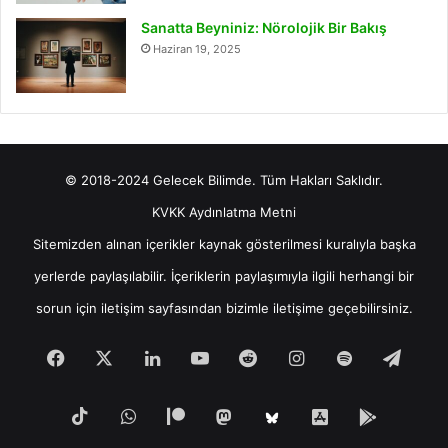
Sanatta Beyniniz: Nörolojik Bir Bakış
Haziran 19, 2025
© 2018-2024 Gelecek Bilimde. Tüm Hakları Saklıdır.
KVKK Aydınlatma Metni
Sitemizden alınan içerikler kaynak gösterilmesi kuralıyla başka
yerlerde paylaşılabilir. İçeriklerin paylaşımıyla ilgili herhangi bir
sorun için
iletişim
sayfasından bizimle iletişime geçebilirsiniz.
Facebook
X
LinkedIn
YouTube
Reddit
Instagram
Spotify
Tele
TikTok
WhatsApp
Patreon
Mastodon
iOS
Android
Bluesky