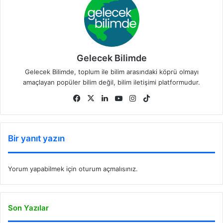
Gelecek Bilimde
Gelecek Bilimde, toplum ile bilim arasındaki köprü olmayı
amaçlayan popüler bilim değil, bilim iletişimi platformudur.
Fa
X
Lin
Yo
Ins
Tik
ce
ke
uT
tag
To
bo
dIn
ub
ra
k
ok
e
m
Bir yanıt yazın
Yorum yapabilmek için
oturum açmalısınız
.
Son Yazılar