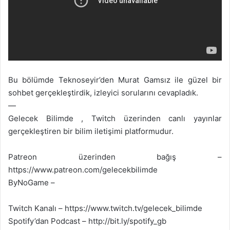
X
t
a
g
ö
n
d
e
Bu bölümde Teknoseyir’den Murat Gamsız ile güzel bir
r
sohbet gerçekleştirdik, izleyici sorularını cevapladık.
m
—
e
Gelecek Bilimde , Twitch üzerinden canlı yayınlar
k
gerçekleştiren bir bilim iletişimi platformudur.
Patreon üzerinden bağış –
https://www.patreon.com/gelecekbilimde
ByNoGame –
Twitch Kanalı – https://www.twitch.tv/gelecek_bilimde
Spotify’dan Podcast – http://bit.ly/spotify_gb