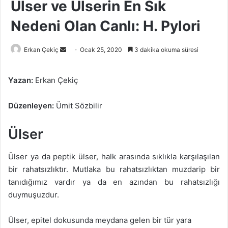
Ülser ve Ülserin En Sık
Nedeni Olan Canlı: H. Pylori
Bir
Erkan Çekiç
Ocak 25, 2020
3 dakika okuma süresi
e-
posta
Yazan:
Erkan Çekiç
göndermek
Düzenleyen:
Ümit Sözbilir
Ülser
Ülser ya da peptik ülser, halk arasında sıklıkla karşılaşılan
bir rahatsızlıktır. Mutlaka bu rahatsızlıktan muzdarip bir
tanıdığımız vardır ya da en azından bu rahatsızlığı
duymuşuzdur.
Ülser, epitel dokusunda meydana gelen bir tür yara