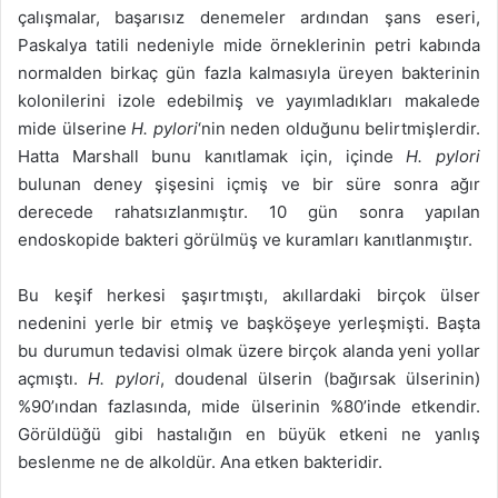
çalışmalar, başarısız denemeler ardından şans eseri,
Paskalya tatili nedeniyle mide örneklerinin petri kabında
normalden birkaç gün fazla kalmasıyla üreyen bakterinin
kolonilerini izole edebilmiş ve yayımladıkları makalede
mide ülserine
H. pylori
‘nin neden olduğunu belirtmişlerdir.
Hatta Marshall bunu kanıtlamak için, içinde
H. pylori
bulunan deney şişesini içmiş ve bir süre sonra ağır
derecede rahatsızlanmıştır. 10 gün sonra yapılan
endoskopide bakteri görülmüş ve kuramları kanıtlanmıştır.
Bu keşif herkesi şaşırtmıştı, akıllardaki birçok ülser
nedenini yerle bir etmiş ve başköşeye yerleşmişti. Başta
bu durumun tedavisi olmak üzere birçok alanda yeni yollar
açmıştı.
H. pylori
, doudenal ülserin (bağırsak ülserinin)
%90’ından fazlasında, mide ülserinin %80’inde etkendir.
Görüldüğü gibi hastalığın en büyük etkeni ne yanlış
beslenme ne de alkoldür. Ana etken bakteridir.