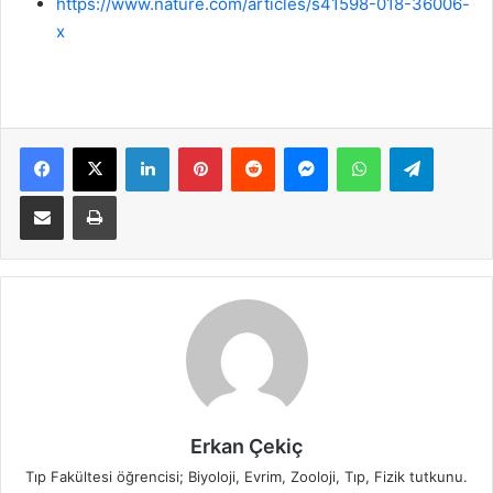
https://www.nature.com/articles/s41598-018-36006-
x
Facebook
X
LinkedIn
Pinterest
Reddit
Messenger
WhatsApp
Telegra
E-Posta ile paylaş
Yazdır
Erkan Çekiç
Tıp Fakültesi öğrencisi; Biyoloji, Evrim, Zooloji, Tıp, Fizik tutkunu.