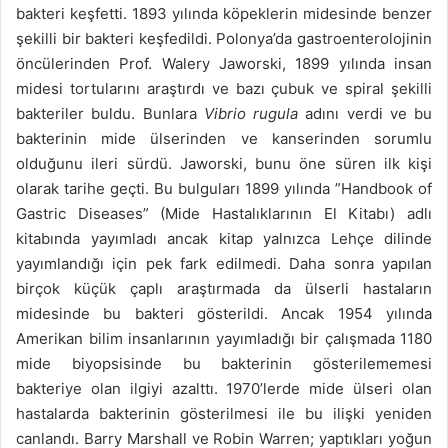
bakteri keşfetti. 1893 yılında köpeklerin midesinde benzer
şekilli bir bakteri keşfedildi. Polonya’da gastroenterolojinin
öncülerinden Prof. Walery Jaworski, 1899 yılında insan
midesi tortularını araştırdı ve bazı çubuk ve spiral şekilli
bakteriler buldu. Bunlara
Vibrio rugula
adını verdi ve bu
bakterinin mide ülserinden ve kanserinden sorumlu
olduğunu ileri sürdü. Jaworski, bunu öne süren ilk kişi
olarak tarihe geçti. Bu bulguları 1899 yılında ”Handbook of
Gastric Diseases” (Mide Hastalıklarının El Kitabı) adlı
kitabında yayımladı ancak kitap yalnızca Lehçe dilinde
yayımlandığı için pek fark edilmedi. Daha sonra yapılan
birçok küçük çaplı araştırmada da ülserli hastaların
midesinde bu bakteri gösterildi. Ancak 1954 yılında
Amerikan bilim insanlarının yayımladığı bir çalışmada 1180
mide biyopsisinde bu bakterinin gösterilememesi
bakteriye olan ilgiyi azalttı. 1970’lerde mide ülseri olan
hastalarda bakterinin gösterilmesi ile bu ilişki yeniden
canlandı. Barry Marshall ve Robin Warren; yaptıkları yoğun